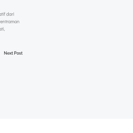
if dari
tentraman
ti,
Next Post