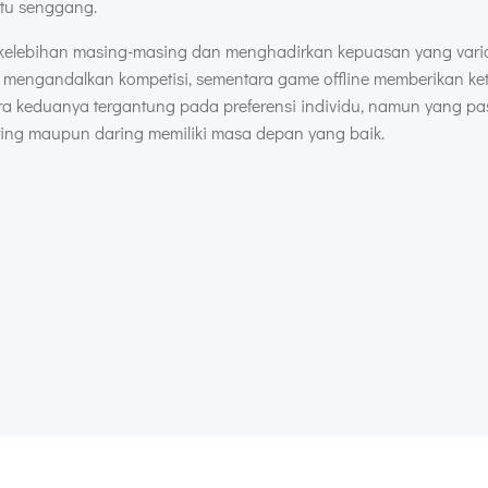
ktu senggang.
ki kelebihan masing-masing dan menghadirkan kepuasan yang variat
 mengandalkan kompetisi, sementara game offline memberikan ke
a keduanya tergantung pada preferensi individu, namun yang pas
ing maupun daring memiliki masa depan yang baik.
Post
navigation