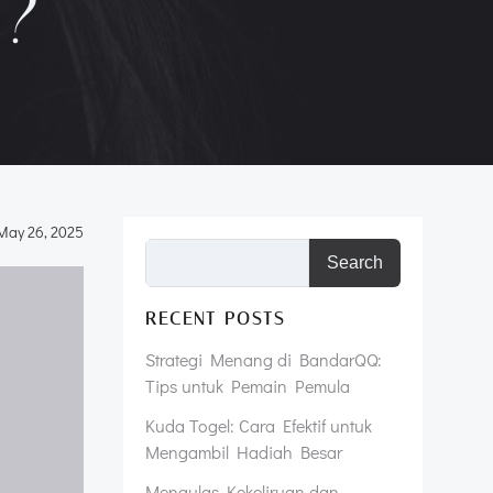
I?
May 26, 2025
Search
RECENT POSTS
Strategi Menang di BandarQQ:
Tips untuk Pemain Pemula
Kuda Togel: Cara Efektif untuk
Mengambil Hadiah Besar
Mengulas Kekeliruan dan