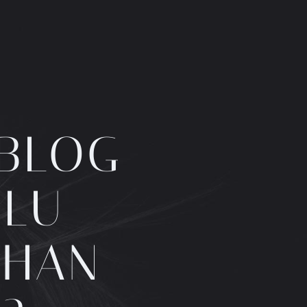
 BLOG
ALU
IHAN