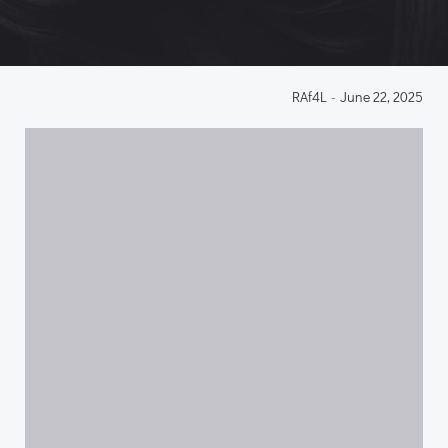
RAf4L
-
June 22, 2025