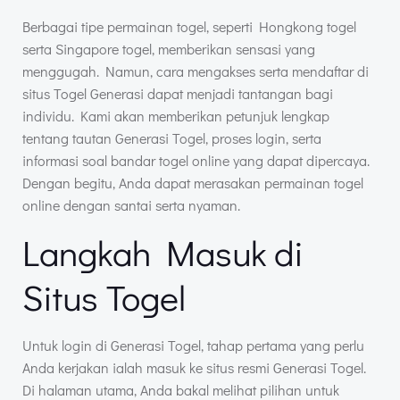
Berbagai tipe permainan togel, seperti Hongkong togel
serta Singapore togel, memberikan sensasi yang
menggugah. Namun, cara mengakses serta mendaftar di
situs Togel Generasi dapat menjadi tantangan bagi
individu. Kami akan memberikan petunjuk lengkap
tentang tautan Generasi Togel, proses login, serta
informasi soal bandar togel online yang dapat dipercaya.
Dengan begitu, Anda dapat merasakan permainan togel
online dengan santai serta nyaman.
Langkah Masuk di
Situs Togel
Untuk login di Generasi Togel, tahap pertama yang perlu
Anda kerjakan ialah masuk ke situs resmi Generasi Togel.
Di halaman utama, Anda bakal melihat pilihan untuk