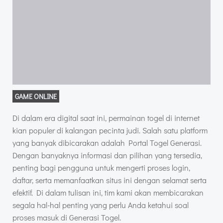
GAME ONLINE
Di dalam era digital saat ini, permainan togel di internet
kian populer di kalangan pecinta judi. Salah satu platform
yang banyak dibicarakan adalah Portal Togel Generasi.
Dengan banyaknya informasi dan pilihan yang tersedia,
penting bagi pengguna untuk mengerti proses login,
daftar, serta memanfaatkan situs ini dengan selamat serta
efektif. Di dalam tulisan ini, tim kami akan membicarakan
segala hal-hal penting yang perlu Anda ketahui soal
proses masuk di Generasi Togel.