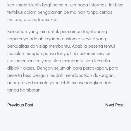
kenikmatan lebih bagi pemain, sehingga informasi ini bisa
terfokus dalam pengalaman permainan tanpa cemas
tentang proses transaksi.
Kelebihan yang lain untuk permainan togel daring
terpercaya adalah layanan customer service yang
berkualitas dan siap membantu. Apabila peserta temui
masalah maupun punya tanya, tim customer service
customer service yang siap membantu siap tersedia
diblokir akses. Dengan sejumlah cara percakapan, para
peserta bisa dengan mudah mendapatkan dukungan,
agar proses bermain yang lebih menyenangkan dan
tanpa hambatan.
Post
Post
Previous Post
Next Post
navigation
navigation