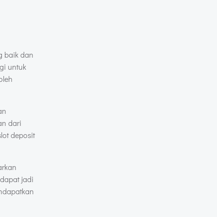
g baik dan
gi untuk
oleh
an
n dari
ot deposit
arkan
dapat jadi
endapatkan