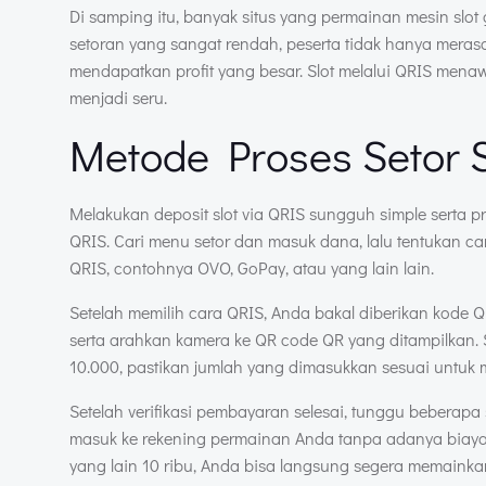
Di samping itu, banyak situs yang permainan mesin slo
setoran yang sangat rendah, peserta tidak hanya meras
mendapatkan profit yang besar. Slot melalui QRIS men
menjadi seru.
Metode Proses Setor S
Melakukan deposit slot via QRIS sungguh simple serta p
QRIS. Cari menu setor dan masuk dana, lalu tentukan car
QRIS, contohnya OVO, GoPay, atau yang lain lain.
Setelah memilih cara QRIS, Anda bakal diberikan kode QR 
serta arahkan kamera ke QR code QR yang ditampilkan. 
10.000, pastikan jumlah yang dimasukkan sesuai untuk m
Setelah verifikasi pembayaran selesai, tunggu beberapa
masuk ke rekening permainan Anda tanpa adanya biaya.
yang lain 10 ribu, Anda bisa langsung segera memainka