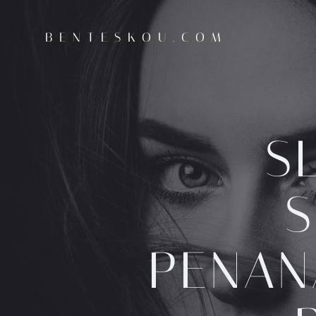
Skip
to
BENTESKOU.COM
content
S
S
PENAN