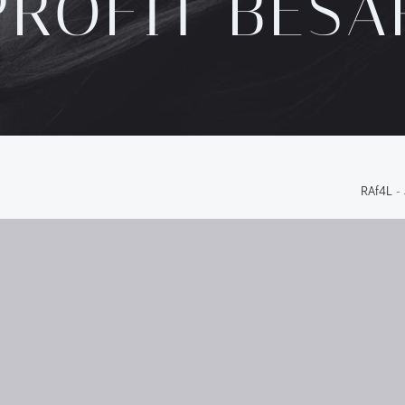
PROFIT BESA
RAf4L
-