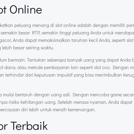
ot Online
gkatkan peluang menang di slot online adalah dengan memilih pe
ena semakin besar RTP, semakin tinggi peluang Anda untuk mendap
acor, Anda dapat memaksimalkan taruhan kecil Anda, seperti slot
lebih besar seiring waktu.
belum bermain. Tentukan seberapa banyak uang yang dapat Anda 
slot dana, atau metode pembayaran lain seperti slot ovo. Dengan 
an terhindar dari keputusan impulsif yang bisa menimbulkan kerug
nda mulai bertaruh dengan uang asli. Dengan mencoba game secara
anpa risiko kehilangan uang. Setelah merasa nyaman, Anda dapat
epercayaan diri lebih untuk meraih kemenangan.
r Terbaik