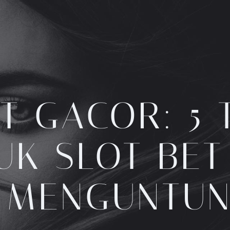
T GACOR: 5 
UK SLOT BET
 MENGUNTU