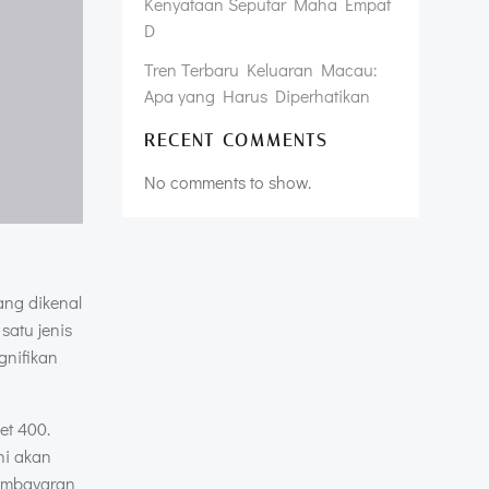
Kenyataan Seputar Maha Empat
D
Tren Terbaru Keluaran Macau:
Apa yang Harus Diperhatikan
RECENT COMMENTS
No comments to show.
ang dikenal
satu jenis
gnifikan
et 400.
ni akan
embayaran