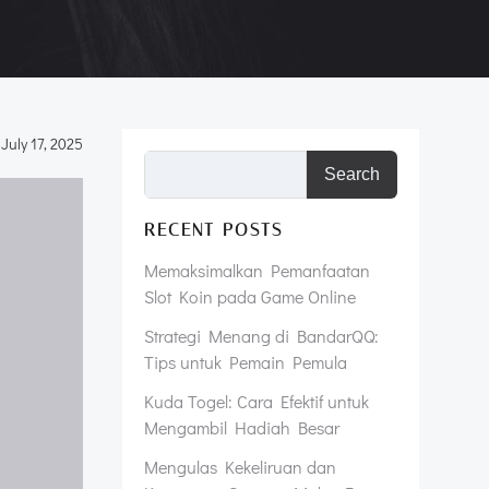
July 17, 2025
Search
RECENT POSTS
Memaksimalkan Pemanfaatan
Slot Koin pada Game Online
Strategi Menang di BandarQQ:
Tips untuk Pemain Pemula
Kuda Togel: Cara Efektif untuk
Mengambil Hadiah Besar
Mengulas Kekeliruan dan