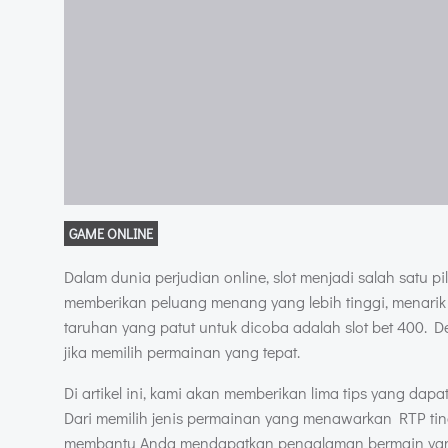
GAME ONLINE
Dalam dunia perjudian online, slot menjadi salah satu p
memberikan peluang menang yang lebih tinggi, menarik 
taruhan yang patut untuk dicoba adalah slot bet 400. 
jika memilih permainan yang tepat.
Di artikel ini, kami akan memberikan lima tips yang d
Dari memilih jenis permainan yang menawarkan RTP ting
membantu Anda mendapatkan pengalaman bermain yang