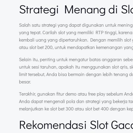
Strategi Menang di Sl
Salah satu strategi yang dapat digunakan untuk menin
yang tepat. Carilah slot yang memiliki RTP tinggi, kar
kembali uang yang dipertaruhkan. Dengan memilih slot g
atau slot bet 200, untuk mendapatkan kemenangan yang 
Selain itu, penting untuk mengatur batas anggaran se
untuk sesi taruhan, apakah itu menggunakan slot qris, 
limit tersebut, Anda bisa bermain dengan lebih tenang d
besar.
Terakhir, gunakan fitur demo atau free play sebelum A
Anda dapat mengenali pola dan strategi yang bekerja t
melanjutkan ke slot bet 300 atau slot bet 400 dengan k
Rekomendasi Slot Gaco