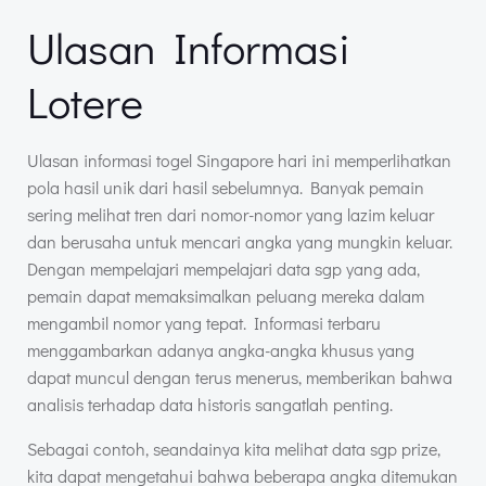
Ulasan Informasi
Lotere
Ulasan informasi togel Singapore hari ini memperlihatkan
pola hasil unik dari hasil sebelumnya. Banyak pemain
sering melihat tren dari nomor-nomor yang lazim keluar
dan berusaha untuk mencari angka yang mungkin keluar.
Dengan mempelajari mempelajari data sgp yang ada,
pemain dapat memaksimalkan peluang mereka dalam
mengambil nomor yang tepat. Informasi terbaru
menggambarkan adanya angka-angka khusus yang
dapat muncul dengan terus menerus, memberikan bahwa
analisis terhadap data historis sangatlah penting.
Sebagai contoh, seandainya kita melihat data sgp prize,
kita dapat mengetahui bahwa beberapa angka ditemukan