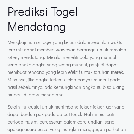
Prediksi Togel
Mendatang
Mengkaji nomor togel yang keluar dalam sejumlah waktu
terakhir dapat memberi wawasan berharga untuk ramalan
lottery mendatang. Melalui meneliti pola yang muncul
serta angka-angka yang sering muncul, penjudi dapat
membuat rencana yang lebih efektif untuk taruhan merek.
Misalnya, jika angka tertentu telah banyak muncul pada
hasil sebelumnya, ada kemungkinan angka itu bisa ulang
muncul di draw mendatang.
Selain itu krusial untuk menimbang faktor-faktor luar yang
dapat berdampak pada output togel. Hal ini meliputi
periode musim, pergeseran dalam cara undian, serta
apalagi acara besar yang mungkin menggugah perhatian