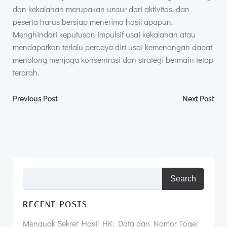
dan kekalahan merupakan unsur dari aktivitas, dan
peserta harus bersiap menerima hasil apapun.
Menghindari keputusan impulsif usai kekalahan atau
mendapatkan terlalu percaya diri usai kemenangan dapat
menolong menjaga konsentrasi dan strategi bermain tetap
terarah.
Post
Post
Previous Post
Next Post
navigation
navigation
Search
RECENT POSTS
Menguak Sekret Hasil HK: Data dan Nomor Togel