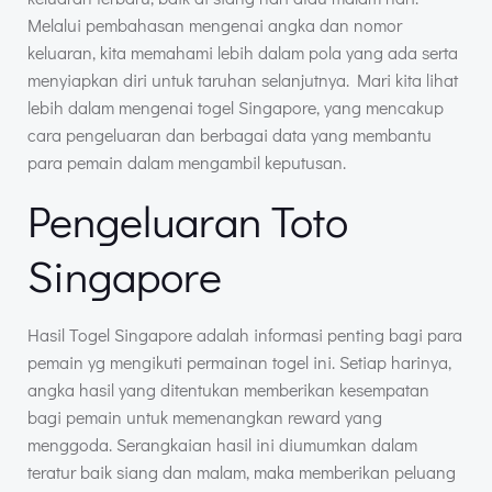
Melalui pembahasan mengenai angka dan nomor
keluaran, kita memahami lebih dalam pola yang ada serta
menyiapkan diri untuk taruhan selanjutnya. Mari kita lihat
lebih dalam mengenai togel Singapore, yang mencakup
cara pengeluaran dan berbagai data yang membantu
para pemain dalam mengambil keputusan.
Pengeluaran Toto
Singapore
Hasil Togel Singapore adalah informasi penting bagi para
pemain yg mengikuti permainan togel ini. Setiap harinya,
angka hasil yang ditentukan memberikan kesempatan
bagi pemain untuk memenangkan reward yang
menggoda. Serangkaian hasil ini diumumkan dalam
teratur baik siang dan malam, maka memberikan peluang