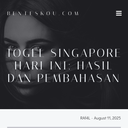
Skip
to
BENTESKOU.COM
content
TOGEL SINGAPORE
HARI INI: HASIL
DAN PEMBAHASAN
RAf4L
-
August 11, 2025