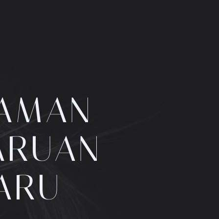
ZAMAN
ARUAN
ARU