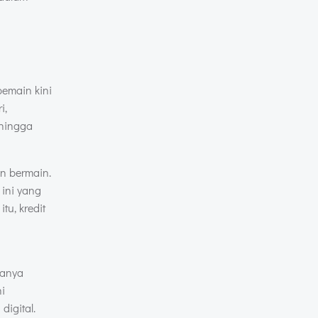
pemain kini
i,
ehingga
n bermain.
ini yang
tu, kredit
hanya
i
igital.