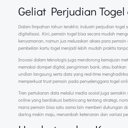
Geliat Perjudian Togel 
Dalam limpahan tahun terakhir, industri perjudian toge
digitalisasi. Kini, pemain togel bisa secara mudah men
kenyamanan, namun jua meluaskan akses para pemain da
pembelian kartu togel menjadi lebih mudah praktis tanpa h
Inovasi dalam teknologis juga mendorong kemajuan metod
memakai dompet digital, pengiriman bank, atau bahkan m
undian langsung serta data yang real-time menghadirkan s
memperkuat trust pemain pada penyelenggara togel onlin
Tren pertukaran data melalui media sosial juga semaki
online yang berdiskusi berbincang tentang strategi, nom
mana pemain bisa satu sama lain memberi dukungan da
daring makin maju, menambah ketenaran dan variasi pe