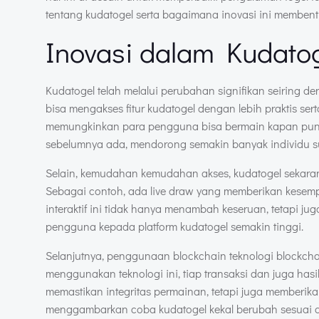
tentang kudatogel serta bagaimana inovasi ini memben
Inovasi dalam Kudato
Kudatogel telah melalui perubahan signifikan seiring d
bisa mengakses fitur kudatogel dengan lebih praktis ser
memungkinkan para pengguna bisa bermain kapan pun 
sebelumnya ada, mendorong semakin banyak individu 
Selain, kemudahan kemudahan akses, kudatogel sekaran
Sebagai contoh, ada live draw yang memberikan kesemp
interaktif ini tidak hanya menambah keseruan, tetapi j
pengguna kepada platform kudatogel semakin tinggi.
Selanjutnya, penggunaan blockchain teknologi blockc
menggunakan teknologi ini, tiap transaksi dan juga hasi
memastikan integritas permainan, tetapi juga memberika
menggambarkan coba kudatogel kekal berubah sesuai 