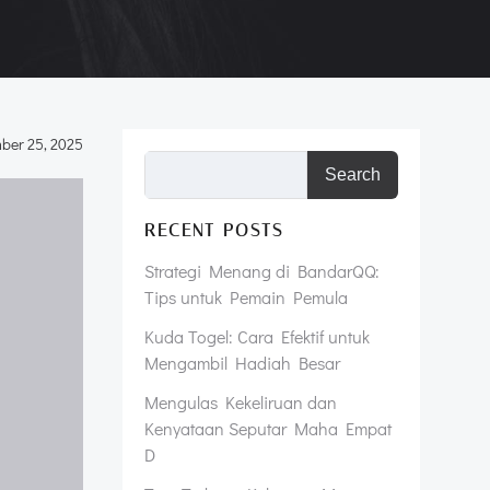
ber 25, 2025
Search
RECENT POSTS
Strategi Menang di BandarQQ:
Tips untuk Pemain Pemula
Kuda Togel: Cara Efektif untuk
Mengambil Hadiah Besar
Mengulas Kekeliruan dan
Kenyataan Seputar Maha Empat
D