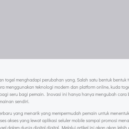
an togel menghadapi perubahan yang. Salah satu bentuk bentuk 
ra menggunakan teknologi modern dan platform online, kuda toge
f bagi seru bagi pemain. Inovasi ini hanya hanya mengubah cara 
mainan sendiri.
ren terbaru yang menarik yang mempermudah pemain untuk menent
ses akses yang lewat aplikasi seluler mobile sampai promosi menar
el dalam dunia digital digital. Melalui artikel ini akan akan lebih