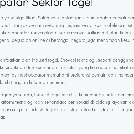
atan Sektor Togel
gan yang signifikan. Salah satu tantangan utama adalah persaing
sional. Banyak pemain sekarang migrasi ke aplikasi mobile dan si
an operator konvensional harus menyesuaikan diri atau kalah 
ngenai perjudian online di berbagai negara juga menambah kesuli
anfaatkan oleh industri togel. Inovasi teknologi, seperti penggun
 keterbukaan dan keamanan transaksi, yang kemudian memikat le
at memfasilitasi operator memahami preferensi pemain dan memper
ebih tinggi di kalangan pemain.
gan yang ada, industri togel memiliki kemampuan untuk berke
atform teknologi dan senantiasa berinovasi di bidang layanan a
masa depan, industri togel harus siap untuk beradaptasi dengan
ar.