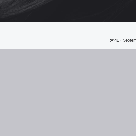
RAf4L
-
Septem