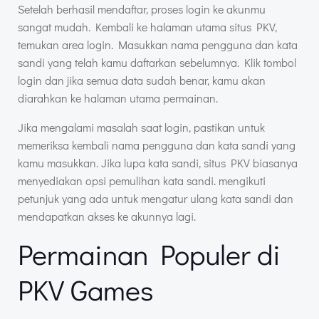
Setelah berhasil mendaftar, proses login ke akunmu
sangat mudah. Kembali ke halaman utama situs PKV,
temukan area login. Masukkan nama pengguna dan kata
sandi yang telah kamu daftarkan sebelumnya. Klik tombol
login dan jika semua data sudah benar, kamu akan
diarahkan ke halaman utama permainan.
Jika mengalami masalah saat login, pastikan untuk
memeriksa kembali nama pengguna dan kata sandi yang
kamu masukkan. Jika lupa kata sandi, situs PKV biasanya
menyediakan opsi pemulihan kata sandi. mengikuti
petunjuk yang ada untuk mengatur ulang kata sandi dan
mendapatkan akses ke akunnya lagi.
Permainan Populer di
PKV Games