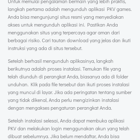
Untuk memulai pengalaman bermain yang lebih praktis,
langkah pertama adalah mengunduh aplikasi PKV games.
Anda bisa mengunjungi situs resmi yang menyediakan
akses untuk mengunduh aplikasi ini. Pastikan Anda
menggunakan situs yang terpercaya agar aman dari
berbagai risiko. Cari tautan download yang jelas dan ikuti
instruksi yang ada di situs tersebut.
Setelah berhasil mengunduh aplikasinya, langkah
berikutnya adalah proses instalasi. Temukan file yang
telah diunduh di perangkat Anda, biasanya ada di folder
unduhan. Klik pada file tersebut dan ikuti proses instalasi
yang muncul di layar. Jika ada peringatan tentang sumber
yang tidak dikenal, Anda perlu mengizinkan instalasi
dengan mengakses pengaturan perangkat Anda.
Setelah instalasi selesai, Anda dapat membuka aplikasi
PKV dan melakukan login menggunakan akun yang telah
dibuat sebelumnya. Jika belum mendaftar, Anda bisa