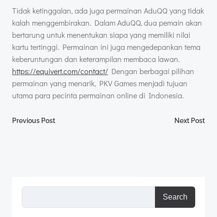
Tidak ketinggalan, ada juga permainan AduQQ yang tidak
kalah menggembirakan. Dalam AduQQ, dua pemain akan
bertarung untuk menentukan siapa yang memiliki nilai
kartu tertinggi. Permainan ini juga mengedepankan tema
keberuntungan dan keterampilan membaca lawan.
https://equivert.com/contact/
Dengan berbagai pilihan
permainan yang menarik, PKV Games menjadi tujuan
utama para pecinta permainan online di Indonesia.
Post
Post
Previous Post
Next Post
navigation
navigation
Search