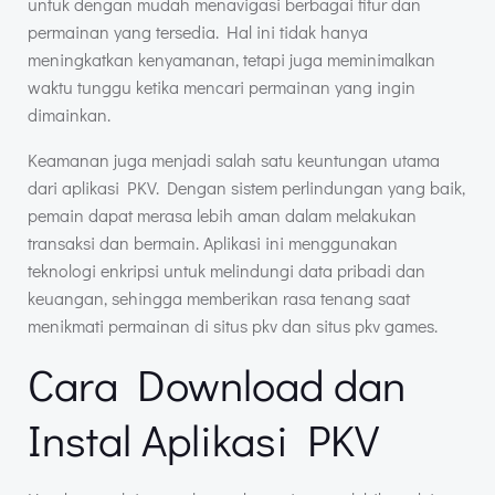
untuk dengan mudah menavigasi berbagai fitur dan
permainan yang tersedia. Hal ini tidak hanya
meningkatkan kenyamanan, tetapi juga meminimalkan
waktu tunggu ketika mencari permainan yang ingin
dimainkan.
Keamanan juga menjadi salah satu keuntungan utama
dari aplikasi PKV. Dengan sistem perlindungan yang baik,
pemain dapat merasa lebih aman dalam melakukan
transaksi dan bermain. Aplikasi ini menggunakan
teknologi enkripsi untuk melindungi data pribadi dan
keuangan, sehingga memberikan rasa tenang saat
menikmati permainan di situs pkv dan situs pkv games.
Cara Download dan
Instal Aplikasi PKV