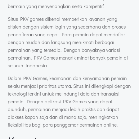
bermain yang menyenangkan serta kompetitif.
Situs PKV games dikenal memberikan layanan yang
efisien dengan sistem login yang sederhana dan proses
pendaftaran yang cepat. Para pemain dapat mendaftar
dengan mudah dan langsung menikmati berbagai
permainan yang tersedia. Dengan banyaknya variasi
permainan, PKV Games menarik minat banyak pemain di
seluruh Indonesia.
Dalam PKV Games, keamanan dan kenyamanan pemain
selalu menjadi prioritas utama. Situs ini dilengkapi dengan
teknologi terkini untuk melindungi data dan transaksi
pemain. Dengan aplikasi PKV Games yang dapat
diunduh, permainan menjadi lebih praktis dan dapat
diakses kapan saja dan di mana saja, meningkatkan
fleksibilitas bagi para penggemar permainan online.