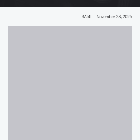
RAf4L
-
November 28, 2025