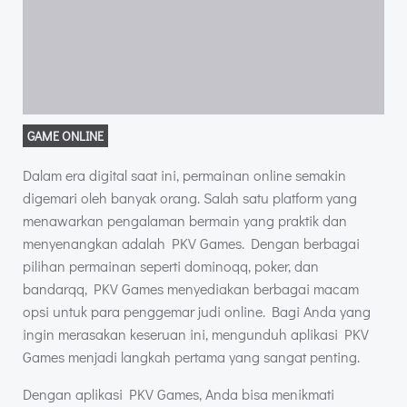
GAME ONLINE
Dalam era digital saat ini, permainan online semakin
digemari oleh banyak orang. Salah satu platform yang
menawarkan pengalaman bermain yang praktik dan
menyenangkan adalah PKV Games. Dengan berbagai
pilihan permainan seperti dominoqq, poker, dan
bandarqq, PKV Games menyediakan berbagai macam
opsi untuk para penggemar judi online. Bagi Anda yang
ingin merasakan keseruan ini, mengunduh aplikasi PKV
Games menjadi langkah pertama yang sangat penting.
Dengan aplikasi PKV Games, Anda bisa menikmati