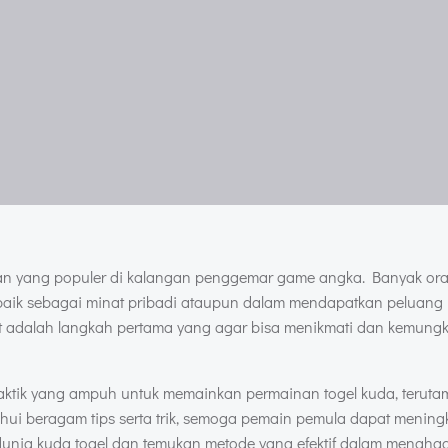
uran yang populer di kalangan penggemar game angka. Banyak or
 baik sebagai minat pribadi ataupun dalam mendapatkan peluang
epat adalah langkah pertama yang agar bisa menikmati dan kemung
 taktik yang ampuh untuk memainkan permainan togel kuda, teruta
hui beragam tips serta trik, semoga pemain pemula dapat mening
 dunia kuda togel dan temukan metode yang efektif dalam mengha