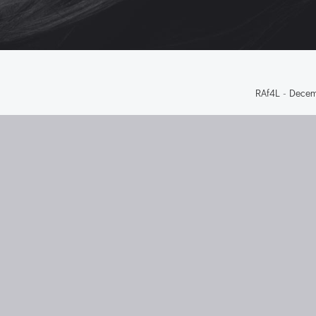
RAf4L
-
Decem