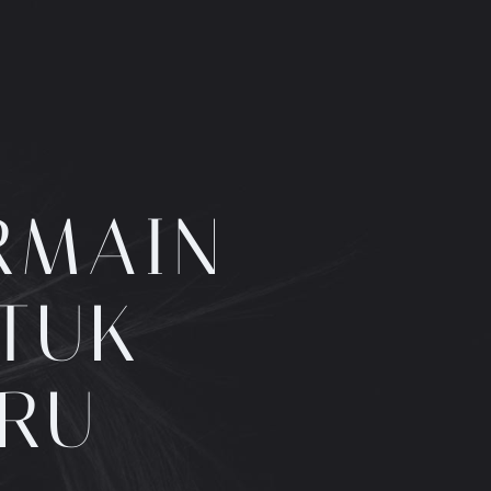
RMAIN
TUK
ARU