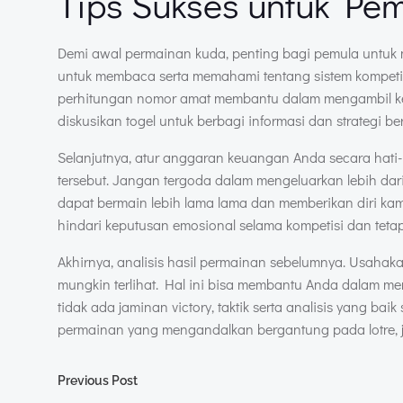
Tips Sukses untuk Pe
Demi awal permainan kuda, penting bagi pemula untuk 
untuk membaca serta memahami tentang sistem kompetis
perhitungan nomor amat membantu dalam mengambil kep
diskusikan togel untuk berbagi informasi dan strategi b
Selanjutnya, atur anggaran keuangan Anda secara hati-h
tersebut. Jangan tergoda dalam mengeluarkan lebih da
dapat bermain lebih lama lama dan memberikan diri kam
hindari keputusan emosional selama kompetisi dan tetap
Akhirnya, analisis hasil permainan sebelumnya. Usahak
mungkin terlihat. Hal ini bisa membantu Anda dalam me
tidak ada jaminan victory, taktik serta analisis yang 
permainan yang mengandalkan bergantung pada lotre, j
Post
Previous Post