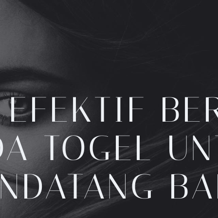
 EFEKTIF BE
DA TOGEL UN
NDATANG B