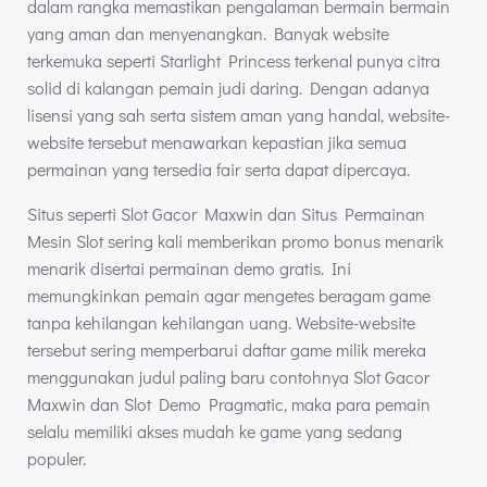
dalam rangka memastikan pengalaman bermain bermain
yang aman dan menyenangkan. Banyak website
terkemuka seperti Starlight Princess terkenal punya citra
solid di kalangan pemain judi daring. Dengan adanya
lisensi yang sah serta sistem aman yang handal, website-
website tersebut menawarkan kepastian jika semua
permainan yang tersedia fair serta dapat dipercaya.
Situs seperti Slot Gacor Maxwin dan Situs Permainan
Mesin Slot sering kali memberikan promo bonus menarik
menarik disertai permainan demo gratis. Ini
memungkinkan pemain agar mengetes beragam game
tanpa kehilangan kehilangan uang. Website-website
tersebut sering memperbarui daftar game milik mereka
menggunakan judul paling baru contohnya Slot Gacor
Maxwin dan Slot Demo Pragmatic, maka para pemain
selalu memiliki akses mudah ke game yang sedang
populer.