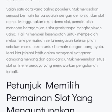
Salah satu cara yang paling populer untuk merasakan
sensasi bermain tanpa adalah dengan demo slot dan slot
demo. Menggunakan akun demo slot, pemain bisa
mencoba beragam jenis slot gratis tanpa menghabiskan
uang. Hal ini memberi kesempatan untuk mempelajari
mekanisme permainan serta mengasah keterampilan
sebelum memutuskan untuk bermain dengan uang nyata.
Mari kita jelajahi lebih dalam mengenai slot gacor
gampang menang dan cara-cara untuk menemukan situs
slot online terpercaya yang menawarkan pengalaman
terbaik.
Petunjuk Memilih
Permainan Slot Yang
Menguntungkan