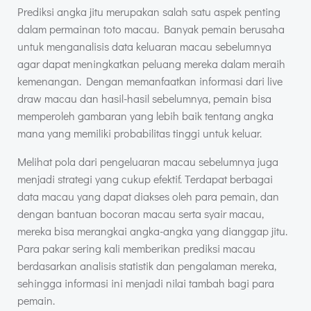
Prediksi angka jitu merupakan salah satu aspek penting
dalam permainan toto macau. Banyak pemain berusaha
untuk menganalisis data keluaran macau sebelumnya
agar dapat meningkatkan peluang mereka dalam meraih
kemenangan. Dengan memanfaatkan informasi dari live
draw macau dan hasil-hasil sebelumnya, pemain bisa
memperoleh gambaran yang lebih baik tentang angka
mana yang memiliki probabilitas tinggi untuk keluar.
Melihat pola dari pengeluaran macau sebelumnya juga
menjadi strategi yang cukup efektif. Terdapat berbagai
data macau yang dapat diakses oleh para pemain, dan
dengan bantuan bocoran macau serta syair macau,
mereka bisa merangkai angka-angka yang dianggap jitu.
Para pakar sering kali memberikan prediksi macau
berdasarkan analisis statistik dan pengalaman mereka,
sehingga informasi ini menjadi nilai tambah bagi para
pemain.