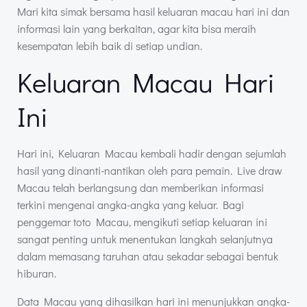
Mari kita simak bersama hasil keluaran macau hari ini dan
informasi lain yang berkaitan, agar kita bisa meraih
kesempatan lebih baik di setiap undian.
Keluaran Macau Hari
Ini
Hari ini, Keluaran Macau kembali hadir dengan sejumlah
hasil yang dinanti-nantikan oleh para pemain. Live draw
Macau telah berlangsung dan memberikan informasi
terkini mengenai angka-angka yang keluar. Bagi
penggemar toto Macau, mengikuti setiap keluaran ini
sangat penting untuk menentukan langkah selanjutnya
dalam memasang taruhan atau sekadar sebagai bentuk
hiburan.
Data Macau yang dihasilkan hari ini menunjukkan angka-