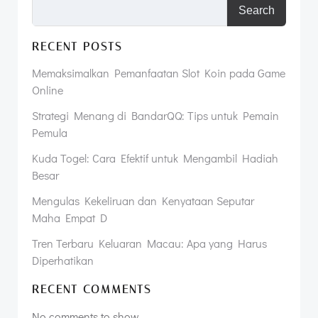
Search
RECENT POSTS
Memaksimalkan Pemanfaatan Slot Koin pada Game
Online
Strategi Menang di BandarQQ: Tips untuk Pemain
Pemula
Kuda Togel: Cara Efektif untuk Mengambil Hadiah
Besar
Mengulas Kekeliruan dan Kenyataan Seputar
Maha Empat D
Tren Terbaru Keluaran Macau: Apa yang Harus
Diperhatikan
RECENT COMMENTS
No comments to show.