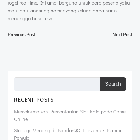
togel real time. Ini amat berguna untuk para peserta yaitu
mau tahu langsung nomor yang keluar tanpa harus
menunggu hasil resmi.
Post
Post
Previous Post
Next Post
navigation
navigation
Search
RECENT POSTS
Memaksimalkan Pemanfaatan Slot Koin pada Game
Online
Strategi Menang di BandarQQ: Tips untuk Pemain
Pemula