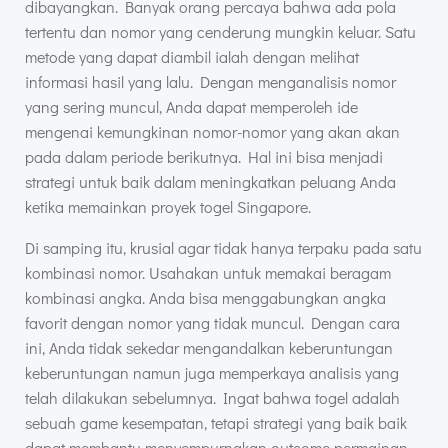
dibayangkan. Banyak orang percaya bahwa ada pola
tertentu dan nomor yang cenderung mungkin keluar. Satu
metode yang dapat diambil ialah dengan melihat
informasi hasil yang lalu. Dengan menganalisis nomor
yang sering muncul, Anda dapat memperoleh ide
mengenai kemungkinan nomor-nomor yang akan akan
pada dalam periode berikutnya. Hal ini bisa menjadi
strategi untuk baik dalam meningkatkan peluang Anda
ketika memainkan proyek togel Singapore.
Di samping itu, krusial agar tidak hanya terpaku pada satu
kombinasi nomor. Usahakan untuk memakai beragam
kombinasi angka. Anda bisa menggabungkan angka
favorit dengan nomor yang tidak muncul. Dengan cara
ini, Anda tidak sekedar mengandalkan keberuntungan
keberuntungan namun juga memperkaya analisis yang
telah dilakukan sebelumnya. Ingat bahwa togel adalah
sebuah game kesempatan, tetapi strategi yang baik baik
dapat membantu menyempurnakan outcome permainan.