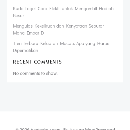
Kuda Togel: Cara Efektif untuk Mengambil Hadiah
Besar
Mengulas Kekeliruan dan Kenyataan Seputar
Maha Empat D
Tren Terbaru Keluaran Macau: Apa yang Harus
Diperhatikan
RECENT COMMENTS
No comments to show.
© 2026 benteskou.com. Built using WordPress and