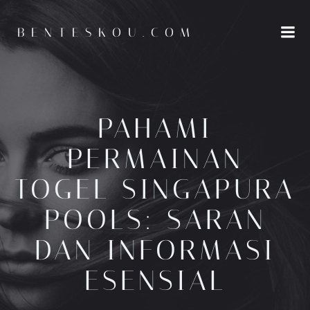
Skip
to
BENTESKOU.COM
content
PAHAMI
PERMAINAN
TOGEL SINGAPURA
POOLS: SARAN
DAN INFORMASI
ESENSIAL