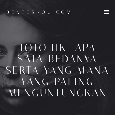
Skip
to
BENTESKOU.COM
content
TOTO HK: APA
SAJA BEDANYA
SERTA YANG MANA
YANG PALING
MENGUNTUNGKAN