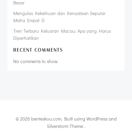
Besar
Mengulas Kekeliruan dan Kenyataan Seputar
Maha Empat D
Tren Terbaru Keluaran Macau: Apa yang Harus
Diperhatikan
RECENT COMMENTS
No comments to show.
© 2026 benteskou.com. Built using WordPress and
Silverstorm Theme .