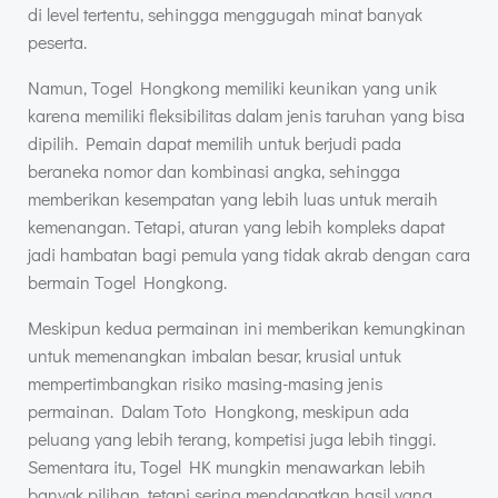
di level tertentu, sehingga menggugah minat banyak
peserta.
Namun, Togel Hongkong memiliki keunikan yang unik
karena memiliki fleksibilitas dalam jenis taruhan yang bisa
dipilih. Pemain dapat memilih untuk berjudi pada
beraneka nomor dan kombinasi angka, sehingga
memberikan kesempatan yang lebih luas untuk meraih
kemenangan. Tetapi, aturan yang lebih kompleks dapat
jadi hambatan bagi pemula yang tidak akrab dengan cara
bermain Togel Hongkong.
Meskipun kedua permainan ini memberikan kemungkinan
untuk memenangkan imbalan besar, krusial untuk
mempertimbangkan risiko masing-masing jenis
permainan. Dalam Toto Hongkong, meskipun ada
peluang yang lebih terang, kompetisi juga lebih tinggi.
Sementara itu, Togel HK mungkin menawarkan lebih
banyak pilihan, tetapi sering mendapatkan hasil yang