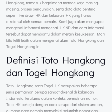
Hongkong, termasuk bagaimana metode kerja masing-
masing, proses pengundian, serta data-data penting
seperti live draw HK dan keluaran HK yang harus
diketahui oleh semua pemain. Kami juga akan mengupas
mengenai informasi mengenai HK 6D dan cara informasi
tersebut dapat membantu dalam meraih kesuksesan. Mari
kita teliti lebih dalam mengenai alam Toto Hongkong dan
Togel Hongkong ini.
Definisi Toto Hongkong
dan Togel Hongkong
Toto Hongkong serta Togel HK merupakan beberapa
jenis permainan berupa sangat dikenal di kalangan
Indonesia, terutama dalam konteks permainan nomor.
Toto HK bekerja dengan cara serupa dari sistem undian,
di mana para pemain menyeleksi sejumlah nomor dan