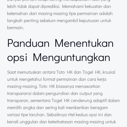
lebih tidak dapat diprediksi. Memahami kekuatan dan
kelemahan dari masing-masing tipe permainan adalah
langkah penting sebelum mengambil keputusan untuk
bermain.
Panduan Menentukan
opsi Menguntungkan
Saat memutuskan antara Toto HK dan Togel HK, krusial
untuk mengetahui format permainan dan cara kerja
masing-masing. Toto HK biasanya menawarkan
transparansi dalam pengundian dan output yang
transparan, sementara Togel HK cenderung adaptif dalam
memilih angka dan sering kali memberikan beragam
variasi tipe taruhan. Sebaiknya ritel kedua opsi ini dan
kenali unggulan dan keterbatasan masing-masing untuk