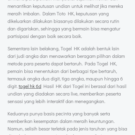
menantikan keputusan undian untuk melihat jika mereka
meraih imbalan. Dalam Toto HK, keputusan yang
dikeluarkan dilakukan biasanya dilakukan secara rutin
dan digariskan, sehingga yang bermain bisa mengatur
partisipasi dengan baik secara baik.
Sementara lain belakang, Togel HK adalah bentuk lain
dari judi angka dan menawarkan beragam pilihan dalam
metode para peserta dapat bertaruh. Pada Togel HK,
pemain bisa menentukan dari berbagai tipe bertaruh,
termasuk angka dua digit, tiga angka, maupun hingga 6
digit.
togel hk 6d
Hasil HK dari Togel ini berasal dari hasil
undian yang diadakan secara live, memberikan peserta
sensasi yang lebih interaktif dan menegangkan.
Keduanya punya basis pecinta yang banyak serta
memberikan kesempatan dalam meraih keuntungan.
Namun, selisih besar terletak pada jenis taruhan yang bisa