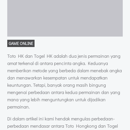
GAME ONLINE
Toto HK dan Togel HK adalah dua jenis permainan yang
amat terkenal di antara pencinta angka. Keduanya
memberikan metode yang berbeda dalam menebak angka
dan menawarkan kesempatan untuk mendapatkan
keuntungan. Tetapi, banyak orang masih bingung
mengenai perbedaan antara kedua permainan dan yang
mana yang lebih menguntungkan untuk dijadikan
permainan.
Di dalam artikel ini kami hendak mengulas perbedaan-
perbedaan mendasar antara Toto Hongkong dan Togel