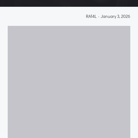
RAf4L
-
January 3, 2026