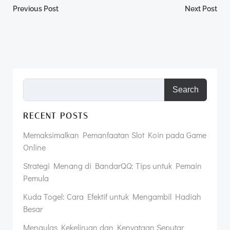
Post
Post
Previous Post
Next Post
navigation
navigation
Search
RECENT POSTS
Memaksimalkan Pemanfaatan Slot Koin pada Game
Online
Strategi Menang di BandarQQ: Tips untuk Pemain
Pemula
Kuda Togel: Cara Efektif untuk Mengambil Hadiah
Besar
Mengulas Kekeliruan dan Kenyataan Seputar