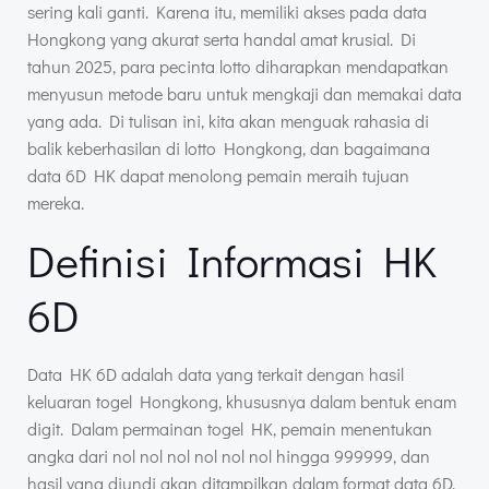
sering kali ganti. Karena itu, memiliki akses pada data
Hongkong yang akurat serta handal amat krusial. Di
tahun 2025, para pecinta lotto diharapkan mendapatkan
menyusun metode baru untuk mengkaji dan memakai data
yang ada. Di tulisan ini, kita akan menguak rahasia di
balik keberhasilan di lotto Hongkong, dan bagaimana
data 6D HK dapat menolong pemain meraih tujuan
mereka.
Definisi Informasi HK
6D
Data HK 6D adalah data yang terkait dengan hasil
keluaran togel Hongkong, khususnya dalam bentuk enam
digit. Dalam permainan togel HK, pemain menentukan
angka dari nol nol nol nol nol nol hingga 999999, dan
hasil yang diundi akan ditampilkan dalam format data 6D.