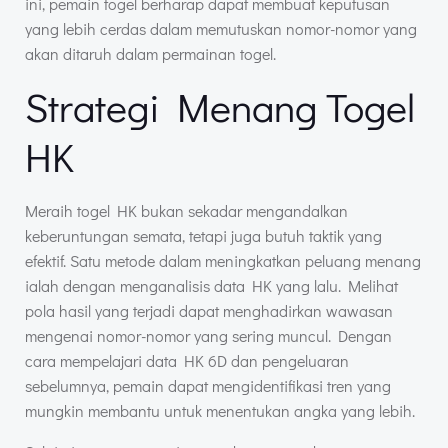
ini, pemain togel berharap dapat membuat keputusan
yang lebih cerdas dalam memutuskan nomor-nomor yang
akan ditaruh dalam permainan togel.
Strategi Menang Togel
HK
Meraih togel HK bukan sekadar mengandalkan
keberuntungan semata, tetapi juga butuh taktik yang
efektif. Satu metode dalam meningkatkan peluang menang
ialah dengan menganalisis data HK yang lalu. Melihat
pola hasil yang terjadi dapat menghadirkan wawasan
mengenai nomor-nomor yang sering muncul. Dengan
cara mempelajari data HK 6D dan pengeluaran
sebelumnya, pemain dapat mengidentifikasi tren yang
mungkin membantu untuk menentukan angka yang lebih.