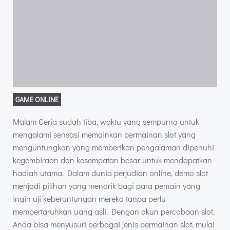
GAME ONLINE
Malam Ceria sudah tiba, waktu yang sempurna untuk
mengalami sensasi memainkan permainan slot yang
menguntungkan yang memberikan pengalaman dipenuhi
kegembiraan dan kesempatan besar untuk mendapatkan
hadiah utama. Dalam dunia perjudian online, demo slot
menjadi pilihan yang menarik bagi para pemain yang
ingin uji keberuntungan mereka tanpa perlu
mempertaruhkan uang asli. Dengan akun percobaan slot,
Anda bisa menyusuri berbagai jenis permainan slot, mulai