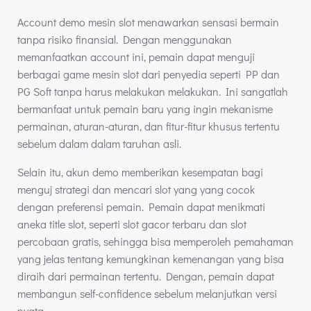
Account demo mesin slot menawarkan sensasi bermain
tanpa risiko finansial. Dengan menggunakan
memanfaatkan account ini, pemain dapat menguji
berbagai game mesin slot dari penyedia seperti PP dan
PG Soft tanpa harus melakukan melakukan. Ini sangatlah
bermanfaat untuk pemain baru yang ingin mekanisme
permainan, aturan-aturan, dan fitur-fitur khusus tertentu
sebelum dalam dalam taruhan asli.
Selain itu, akun demo memberikan kesempatan bagi
menguj strategi dan mencari slot yang yang cocok
dengan preferensi pemain. Pemain dapat menikmati
aneka title slot, seperti slot gacor terbaru dan slot
percobaan gratis, sehingga bisa memperoleh pemahaman
yang jelas tentang kemungkinan kemenangan yang bisa
diraih dari permainan tertentu. Dengan, pemain dapat
membangun self-confidence sebelum melanjutkan versi
nyata.