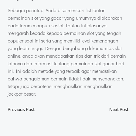
Sebagai penutup, Anda bisa mencari list tautan
permainan slot yang gacor yang umumnya dibicarakan
pada forum maupun sosial. Tautan ini biasanya
mengarah kepada kepada permainan slot yang tengah
populer saat ini serta yang memiliki level kemenangan
yang lebih tinggi. Dengan bergabung di komunitas slot
online, anda akan mendapatkan tips dan trik dari pemain
lainnya dan informasi tentang permainan slot gacor hari
ini. Ini adalah metode yang terbaik agar memastikan
bahwa pengalaman bermain tidak tidak menyenangkan,
tetapi juga berpotensi menghasilkan menghasilkan
jackpot besar.
Post
Post
Previous Post
Next Post
navigation
navigation