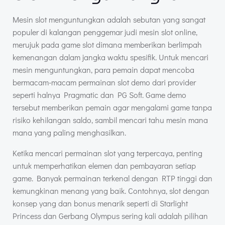
Mesin slot menguntungkan adalah sebutan yang sangat
populer di kalangan penggemar judi mesin slot online,
merujuk pada game slot dimana memberikan berlimpah
kemenangan dalam jangka waktu spesifik. Untuk mencari
mesin menguntungkan, para pemain dapat mencoba
bermacam-macam permainan slot demo dari provider
seperti halnya Pragmatic dan PG Soft. Game demo
tersebut memberikan pemain agar mengalami game tanpa
risiko kehilangan saldo, sambil mencari tahu mesin mana
mana yang paling menghasilkan.
Ketika mencari permainan slot yang terpercaya, penting
untuk memperhatikan elemen dan pembayaran setiap
game. Banyak permainan terkenal dengan RTP tinggi dan
kemungkinan menang yang baik. Contohnya, slot dengan
konsep yang dan bonus menarik seperti di Starlight
Princess dan Gerbang Olympus sering kali adalah pilihan