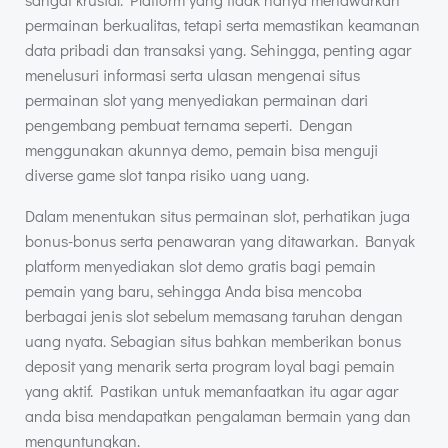
permainan berkualitas, tetapi serta memastikan keamanan
data pribadi dan transaksi yang. Sehingga, penting agar
menelusuri informasi serta ulasan mengenai situs
permainan slot yang menyediakan permainan dari
pengembang pembuat ternama seperti. Dengan
menggunakan akunnya demo, pemain bisa menguji
diverse game slot tanpa risiko uang uang.
Dalam menentukan situs permainan slot, perhatikan juga
bonus-bonus serta penawaran yang ditawarkan. Banyak
platform menyediakan slot demo gratis bagi pemain
pemain yang baru, sehingga Anda bisa mencoba
berbagai jenis slot sebelum memasang taruhan dengan
uang nyata. Sebagian situs bahkan memberikan bonus
deposit yang menarik serta program loyal bagi pemain
yang aktif. Pastikan untuk memanfaatkan itu agar agar
anda bisa mendapatkan pengalaman bermain yang dan
menguntungkan.