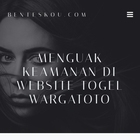
Skip
to
BENTESKOU.COM
content
MENGUAK
KEAMANAN DI
WEBSITE TOGEL
WARGATOTO