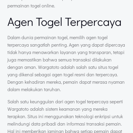
permainan togel online.
Agen Togel Terpercaya
Dalam dunia permainan togel, memilih agen togel
terpercaya sangatlah penting. Agen yang dapat dipercaya
tidak hanya menawarkan layanan yang transparan, tetapi
juga memastikan bahwa semua transaksi dilakukan
dengan aman. Wargatoto adalah salah satu situs togel
yang dikenal sebagai agen togel resmi dan terpercaya.
Dengan kehadiran mereka, pemain dapat merasa nyaman
dalam melakukan taruhan.
Salah satu keunggulan dari agen togel terpercaya seperti
Wargatoto adalah sistem keamanan yang mereka
terapkan. Situs ini menggunakan teknologi enkripsi untuk
melindungi data pribadi dan informasi transaksi pemain.
Hal ini memberikan jaminan bahwa setiap pemain dapat