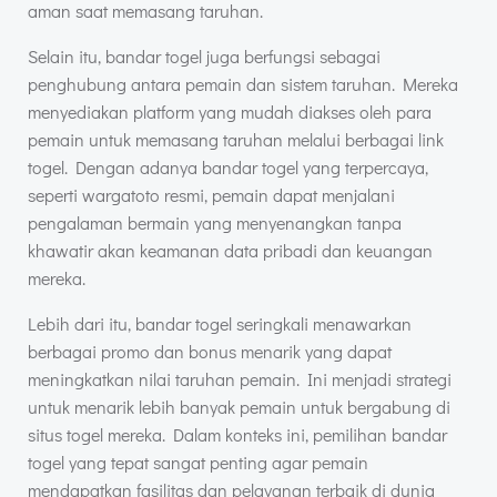
aman saat memasang taruhan.
Selain itu, bandar togel juga berfungsi sebagai
penghubung antara pemain dan sistem taruhan. Mereka
menyediakan platform yang mudah diakses oleh para
pemain untuk memasang taruhan melalui berbagai link
togel. Dengan adanya bandar togel yang terpercaya,
seperti wargatoto resmi, pemain dapat menjalani
pengalaman bermain yang menyenangkan tanpa
khawatir akan keamanan data pribadi dan keuangan
mereka.
Lebih dari itu, bandar togel seringkali menawarkan
berbagai promo dan bonus menarik yang dapat
meningkatkan nilai taruhan pemain. Ini menjadi strategi
untuk menarik lebih banyak pemain untuk bergabung di
situs togel mereka. Dalam konteks ini, pemilihan bandar
togel yang tepat sangat penting agar pemain
mendapatkan fasilitas dan pelayanan terbaik di dunia