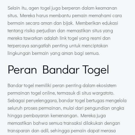
Selain itu, agen togel juga berperan dalam keamanan
situs. Mereka harus membantu pemain memahami cara
bermain secara aman dan bijak. Memberikan edukasi
tentang risiko perjudian dan memastikan situs yang
mereka tawarkan adalah link togel yang resmi dan
terpercaya sangatlah penting untuk menciptakan
lingkungan bermain yang aman bagi semua.
Peran Bandar Togel
Bandar togel memiliki peran penting dalam ekosistem
permainan togel online, termasuk di situs wargatoto.
Sebagai penyelenggara, bandar togel bertugas mengelola
seluruh proses permainan, mulai dari pengundian angka
hingga pembayaran kemenangan. Mereka juga
memastikan bahwa semua transaksi dilakukan dengan
transparan dan adil, sehingga pemain dapat merasa