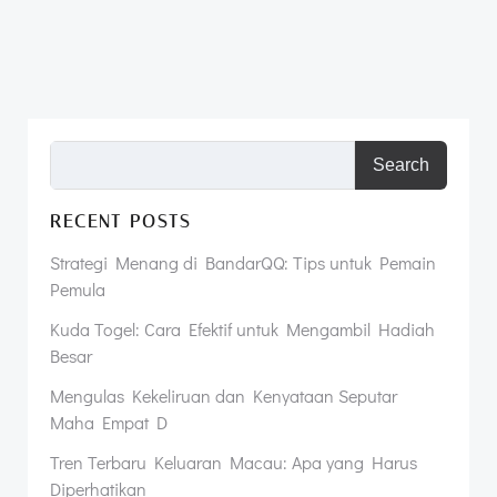
Post
Post
navigation
navigation
Search
RECENT POSTS
Strategi Menang di BandarQQ: Tips untuk Pemain
Pemula
Kuda Togel: Cara Efektif untuk Mengambil Hadiah
Besar
Mengulas Kekeliruan dan Kenyataan Seputar
Maha Empat D
Tren Terbaru Keluaran Macau: Apa yang Harus
Diperhatikan