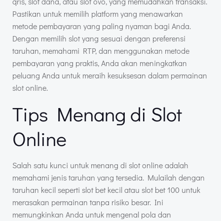
qris, slot dana, atau slot ovo, yang memudahkan transaksi.
Pastikan untuk memilih platform yang menawarkan
metode pembayaran yang paling nyaman bagi Anda.
Dengan memilih slot yang sesuai dengan preferensi
taruhan, memahami RTP, dan menggunakan metode
pembayaran yang praktis, Anda akan meningkatkan
peluang Anda untuk meraih kesuksesan dalam permainan
slot online.
Tips Menang di Slot
Online
Salah satu kunci untuk menang di slot online adalah
memahami jenis taruhan yang tersedia. Mulailah dengan
taruhan kecil seperti slot bet kecil atau slot bet 100 untuk
merasakan permainan tanpa risiko besar. Ini
memungkinkan Anda untuk mengenal pola dan