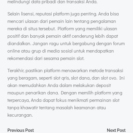
melindungi data pribadi dan transaksi Anda.
Selain lisensi, reputasi platform juga penting. Anda bisa
mencari ulasan dari pemain lain tentang pengalaman
mereka di situs tersebut. Platform yang memiliki ulasan
positif dan banyak pemain aktif cenderung lebih dapat
diandalkan. Jangan ragu untuk bergabung dengan forum
online atau grup di media sosial untuk mendapatkan
rekomendasi dari sesama pemain slot.
Terakhir, pastikan platform menawarkan metode transaksi
yang beragam, seperti slot qris, slot dana, dan slot ovo. Ini
akan memudahkan Anda dalam melakukan deposit
maupun penarikan dana. Dengan memilih platform yang
terpercaya, Anda dapat fokus menikmati permainan slot
tanpa khawatir tentang masalah keamanan atau
kecurangan.
Previous Post
Next Post