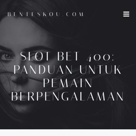
Skip
to
BENTESKOU.COM
content
SLOT BET 400:
PANDUAN UNTUK
PEMAIN
BERPENGALAMAN