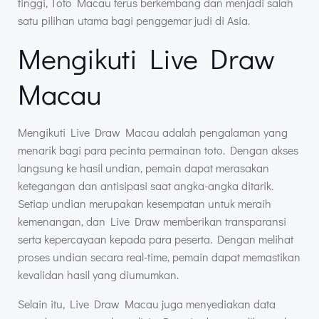
tinggi, Toto Macau terus berkembang dan menjadi salah
satu pilihan utama bagi penggemar judi di Asia.
Mengikuti Live Draw
Macau
Mengikuti Live Draw Macau adalah pengalaman yang
menarik bagi para pecinta permainan toto. Dengan akses
langsung ke hasil undian, pemain dapat merasakan
ketegangan dan antisipasi saat angka-angka ditarik.
Setiap undian merupakan kesempatan untuk meraih
kemenangan, dan Live Draw memberikan transparansi
serta kepercayaan kepada para peserta. Dengan melihat
proses undian secara real-time, pemain dapat memastikan
kevalidan hasil yang diumumkan.
Selain itu, Live Draw Macau juga menyediakan data