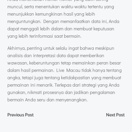
muncul, serta menentukan waktu-waktu tertentu yang
menunjukkan kemungkinan hasil yang lebih
menguntungkan. Dengan memanfaatkan data ini, Anda
dapat menggali lebih dalam dan membuat keputusan
yang lebih terinformasi saat bermain.
Akhirnya, penting untuk selalu ingat bahwa meskipun
analisis dan interpretasi data dapat memberikan
wawasan, keberuntungan tetap memainkan peran besar
dalam hasil permainan. Live Macau tidak hanya tentang
angka, tetapi juga tentang ketidakpastian yang membuat
permainan ini menarik. Terlepas dari strategi yang Anda
gunakan, nikmati prosesnya dan jadikan pengalaman
bermain Anda seru dan menyenangkan.
Post
Post
Previous Post
Next Post