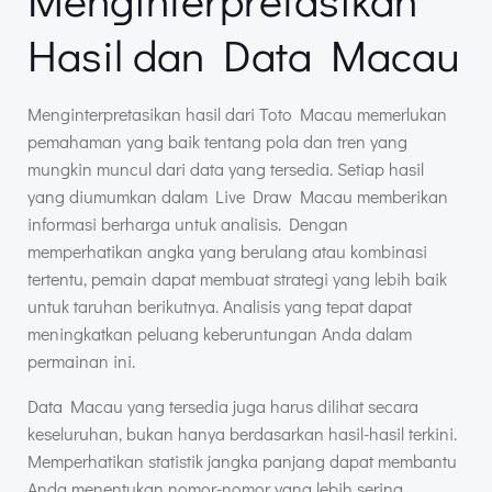
Hasil dan Data Macau
Menginterpretasikan hasil dari Toto Macau memerlukan
pemahaman yang baik tentang pola dan tren yang
mungkin muncul dari data yang tersedia. Setiap hasil
yang diumumkan dalam Live Draw Macau memberikan
informasi berharga untuk analisis. Dengan
memperhatikan angka yang berulang atau kombinasi
tertentu, pemain dapat membuat strategi yang lebih baik
untuk taruhan berikutnya. Analisis yang tepat dapat
meningkatkan peluang keberuntungan Anda dalam
permainan ini.
Data Macau yang tersedia juga harus dilihat secara
keseluruhan, bukan hanya berdasarkan hasil-hasil terkini.
Memperhatikan statistik jangka panjang dapat membantu
Anda menentukan nomor-nomor yang lebih sering