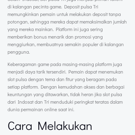
di kalangan pecinta game. Deposit pulsa Tri
memungkinkan pemain untuk melakukan deposit tanpa
potongan, sehingga mereka dapat memaksimalkan jumlah
yang mereka mainkan. Platform ini juga sering
memberikan bonus menarik dan promosi yang
menggiurkan, membuatnya semakin populer di kalangan
pengguna.
Keberagaman game pada masing-masing platform juga
menjadi daya tarik tersendiri. Pemain dapat menemukan
slot pulsa dengan tema dan fitur yang beragam pada
setiap platform. Dengan kemudahan akses dan berbagai
keuntungan yang ditawarkan, tidak heran jika slot pulsa
dari Indosat dan Tri menduduki peringkat teratas dalam
dunia permainan online saat ini.
Cara Melakukan