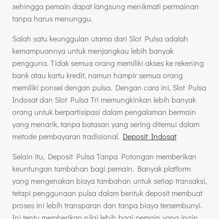
sehingga pemain dapat langsung menikmati permainan
tanpa harus menunggu.
Salah satu keunggulan utama dari Slot Pulsa adalah
kemampuannya untuk menjangkau lebih banyak
pengguna. Tidak semua orang memiliki akses ke rekening
bank atau kartu kredit, namun hampir semua orang
memiliki ponsel dengan pulsa. Dengan cara ini, Slot Pulsa
Indosat dan Slot Pulsa Tri memungkinkan lebih banyak
orang untuk berpartisipasi dalam pengalaman bermain
yang menarik, tanpa batasan yang sering ditemui dalam
metode pembayaran tradisional.
Deposit Indosat
Selain itu, Deposit Pulsa Tanpa Potongan memberikan
keuntungan tambahan bagi pemain. Banyak platform
yang mengenakan biaya tambahan untuk setiap transaksi,
tetapi penggunaan pulsa dalam bentuk deposit membuat
proses ini lebih transparan dan tanpa biaya tersembunyi.
Ini tentu memberikan nilai lebih bagi pemain yang ingin