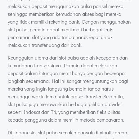
melakukan deposit menggunakan pulsa ponsel mereka,
sehingga memberikan kemudahan akses bagi mereka
yang tidak memiliki rekening bank. Dengan menggunakan
slot pulsa, pemain dapat menikmati berbagai jenis
permainan slot yang ada tanpa harus repot untuk
melakukan transfer uang dari bank.
Keunggulan utama dari slot pulsa adalah kecepatan dan
kemudahan transaksinya. Pemain dapat melakukan
deposit dalam hitungan menit hanya dengan beberapa
langkah sederhana. Hal ini sangat menguntungkan bagi
mereka yang ingin langsung bermain tanpa harus
menunggu waktu lama untuk proses transfer. Selain itu,
slot pulsa juga menawarkan berbagai pilihan provider,
seperti Indosat dan Tri, yang memberikan fleksibilitas
kepada pengguna dalam memilih metode pembayaran.
Di Indonesia, slot pulsa semakin banyak diminati karena