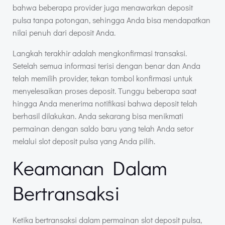
bahwa beberapa provider juga menawarkan deposit
pulsa tanpa potongan, sehingga Anda bisa mendapatkan
nilai penuh dari deposit Anda.
Langkah terakhir adalah mengkonfirmasi transaksi.
Setelah semua informasi terisi dengan benar dan Anda
telah memilih provider, tekan tombol konfirmasi untuk
menyelesaikan proses deposit. Tunggu beberapa saat
hingga Anda menerima notifikasi bahwa deposit telah
berhasil dilakukan. Anda sekarang bisa menikmati
permainan dengan saldo baru yang telah Anda setor
melalui slot deposit pulsa yang Anda pilih.
Keamanan Dalam
Bertransaksi
Ketika bertransaksi dalam permainan slot deposit pulsa,