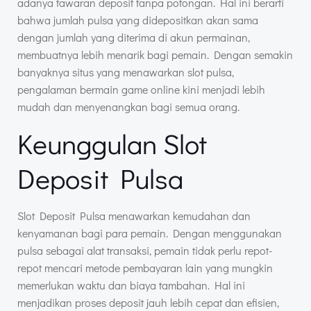
adanya tawaran deposit tanpa potongan. Hal ini berarti
bahwa jumlah pulsa yang didepositkan akan sama
dengan jumlah yang diterima di akun permainan,
membuatnya lebih menarik bagi pemain. Dengan semakin
banyaknya situs yang menawarkan slot pulsa,
pengalaman bermain game online kini menjadi lebih
mudah dan menyenangkan bagi semua orang.
Keunggulan Slot
Deposit Pulsa
Slot Deposit Pulsa menawarkan kemudahan dan
kenyamanan bagi para pemain. Dengan menggunakan
pulsa sebagai alat transaksi, pemain tidak perlu repot-
repot mencari metode pembayaran lain yang mungkin
memerlukan waktu dan biaya tambahan. Hal ini
menjadikan proses deposit jauh lebih cepat dan efisien,