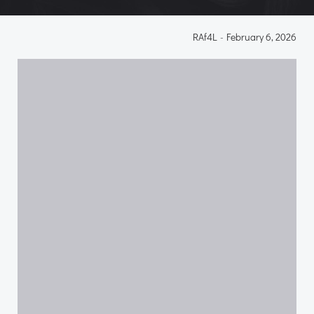
RAf4L
-
February 6, 2026