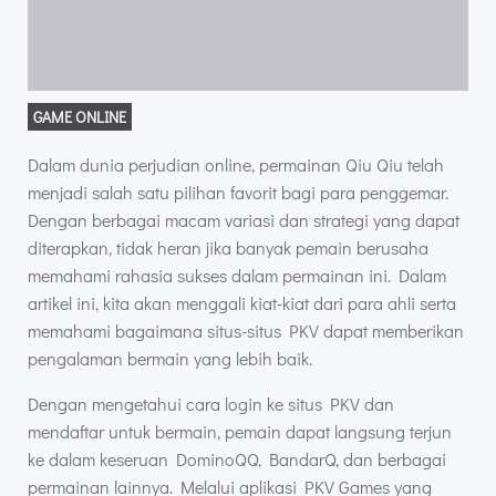
GAME ONLINE
Dalam dunia perjudian online, permainan Qiu Qiu telah
menjadi salah satu pilihan favorit bagi para penggemar.
Dengan berbagai macam variasi dan strategi yang dapat
diterapkan, tidak heran jika banyak pemain berusaha
memahami rahasia sukses dalam permainan ini. Dalam
artikel ini, kita akan menggali kiat-kiat dari para ahli serta
memahami bagaimana situs-situs PKV dapat memberikan
pengalaman bermain yang lebih baik.
Dengan mengetahui cara login ke situs PKV dan
mendaftar untuk bermain, pemain dapat langsung terjun
ke dalam keseruan DominoQQ, BandarQ, dan berbagai
permainan lainnya. Melalui aplikasi PKV Games yang