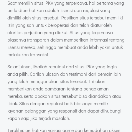
Saat memilih situs PKV yang terpercaya, hal pertama yang
perlu diperhatikan adalah lisensi dan regulasi yang
dimiliki oleh situs tersebut. Pastikan situs tersebut memiliki
izin yang sah untuk beroperasi dan telah diatur oleh
otoritas perjudian yang diakui. Situs yang terpercaya
biasanya transparan dalam memberikan informasi tentang
lisensi mereka, sehingga membuat anda lebih yakin untuk
melakukan transaksi.
Selanjutnya, lihatlah reputasi dari situs PKV yang ingin
anda pilih. Carilah ulasan dan testimoni dari pemain lain
yang telah menggunakan situs tersebut. Ini akan
memberikan anda gambaran tentang pengalaman
mereka, serta apakah situs tersebut bisa diandalkan atau
tidak. Situs dengan reputasi baik biasanya memiliki
layanan pelanggan yang responsif dan dapat dihubungi
kapan saja jika terjadi masalah.
Terakhir, perhatikan variasi game dan kemudahan akses