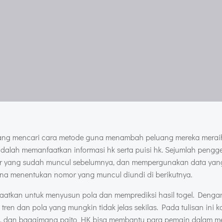
a yang mencari cara metode guna menambah peluang mereka merai
alah memanfaatkan informasi hk serta puisi hk. Sejumlah pengge
 yang sudah muncul sebelumnya, dan mempergunakan data yang
una menentukan nomor yang muncul diundi di berikutnya.
faatkan untuk menyusun pola dan memprediksi hasil togel. Denga
ren dan pola yang mungkin tidak jelas sekilas. Pada tulisan ini 
hk, dan bagaimana paito HK bisa membantu para pemain dalam m