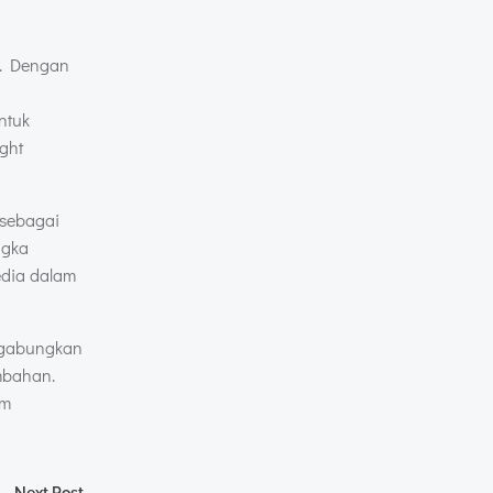
g. Dengan
ntuk
ight
 sebagai
ngka
edia dalam
nggabungkan
ambahan.
am