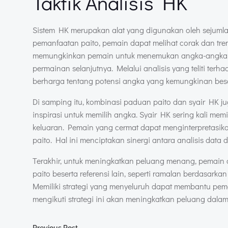
Taktik Analisis HK
Sistem HK merupakan alat yang digunakan oleh sejumla
pemanfaatan paito, pemain dapat melihat corak dan tr
memungkinkan pemain untuk menemukan angka-angka ya
permainan selanjutnya. Melalui analisis yang teliti ter
berharga tentang potensi angka yang kemungkinan besa
Di samping itu, kombinasi paduan paito dan syair HK j
inspirasi untuk memilih angka. Syair HK sering kali me
keluaran. Pemain yang cermat dapat menginterpretasi
paito. Hal ini menciptakan sinergi antara analisis data
Terakhir, untuk meningkatkan peluang menang, pemain
paito beserta referensi lain, seperti ramalan berdasar
Memiliki strategi yang menyeluruh dapat membantu pem
mengikuti strategi ini akan meningkatkan peluang da