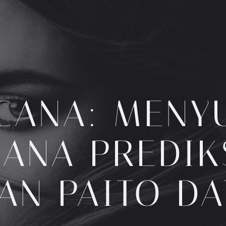
CANA: MENY
ANA PREDIK
AN PAITO DA