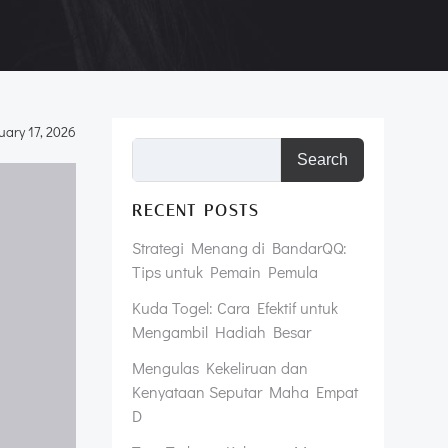
uary 17, 2026
Search
RECENT POSTS
Strategi Menang di BandarQQ:
Tips untuk Pemain Pemula
Kuda Togel: Cara Efektif untuk
Mengambil Hadiah Besar
Mengulas Kekeliruan dan
Kenyataan Seputar Maha Empat
D