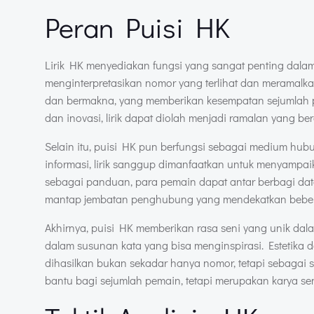
Peran Puisi HK
Lirik HK menyediakan fungsi yang sangat penting dala
menginterpretasikan nomor yang terlihat dan meramalka
dan bermakna, yang memberikan kesempatan sejumlah p
dan inovasi, lirik dapat diolah menjadi ramalan yang b
Selain itu, puisi HK pun berfungsi sebagai medium hu
informasi, lirik sanggup dimanfaatkan untuk menyampa
sebagai panduan, para pemain dapat antar berbagi data
mantap jembatan penghubung yang mendekatkan bebera
Akhirnya, puisi HK memberikan rasa seni yang unik dal
dalam susunan kata yang bisa menginspirasi. Estetika d
dihasilkan bukan sekadar hanya nomor, tetapi sebagai 
bantu bagi sejumlah pemain, tetapi merupakan karya s