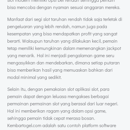
bisa mencoba dengan nyaman sesuai anggaran mereka.
Manfaat dari segi slot taruhan rendah tidak saja terletak di
pengeluaran yang lebih rendah, namun juga pada
kesempatan yang bisa mendapatkan profit yang sangat
berarti. Walaupun taruhan yang dilakukan kecil, pemain
tetap memiliki kemungkinan dalam memenangkan jackpot
yang menarik. Hal ini menjadi pengalaman game seru
mengasyikkan dan mendebarkan, dimana setiap putaran
bisa memberikan hasil yang memuaskan bahkan dari
modal minimal yang sedikit.
Selain itu, dengan pemakaian slot aplikasi slot, para
pemain dapat dengan leluasa mengakses berbagai
permainan permainan slot yang berasal dari luar negeri.
Hal ini memberikan ragam yang dalam opsi game,
sehingga pemain tidak cepat merasa bosan.
Kembartogel.com adalah satu contoh platform software