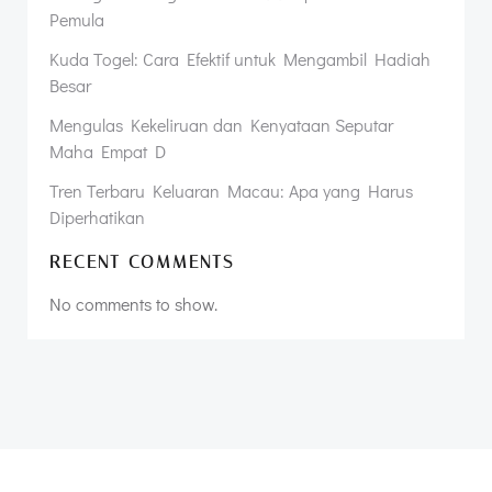
Pemula
Kuda Togel: Cara Efektif untuk Mengambil Hadiah
Besar
Mengulas Kekeliruan dan Kenyataan Seputar
Maha Empat D
Tren Terbaru Keluaran Macau: Apa yang Harus
Diperhatikan
RECENT COMMENTS
No comments to show.