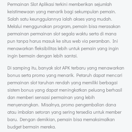
Permainan Slot Aplikasi terkini memberikan sejumlah
keistimewaan yang menarik bagi sekumpulan pemain.
Salah satu keunggulannya ialah akses yang mudah.
Melalui menggunakan program, pemain bisa merasakan
permainan permainan slot segala waktu serta di mana
pun tanpa harus masuk ke situs web via peramban. Ini
menawarkan fleksibilitas lebih untuk pemain yang ingin
ingin bermain dengan lebih santai.
Di samping itu, banyak slot APK terbaru yang menawarkan
bonus serta promo yang menarik. Petaruh dapat mencari
permainan slot taruhan rendah yang memiliki berbagai
sistem bonus yang dapat meningkatkan peluang berhasil
dan memberi sensasi permainan yang lebih
menyenangkan. Misalnya, promo pengembalian dana
atau imbalan setoran yang sering tersedia untuk member
baru. Dengan demikian, pemain bisa memaksimalkan
budget bermain mereka.