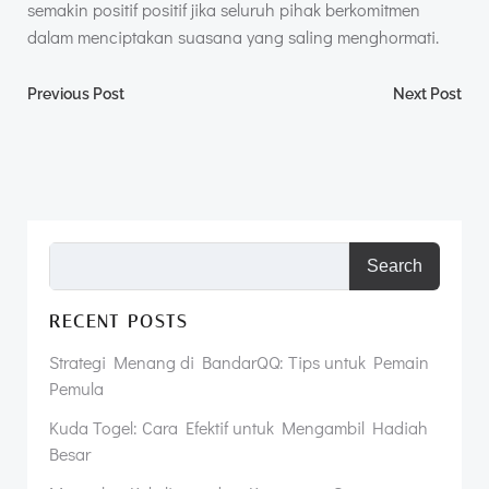
semakin positif positif jika seluruh pihak berkomitmen
dalam menciptakan suasana yang saling menghormati.
Post
Post
Previous Post
Next Post
navigation
navigation
Search
RECENT POSTS
Strategi Menang di BandarQQ: Tips untuk Pemain
Pemula
Kuda Togel: Cara Efektif untuk Mengambil Hadiah
Besar