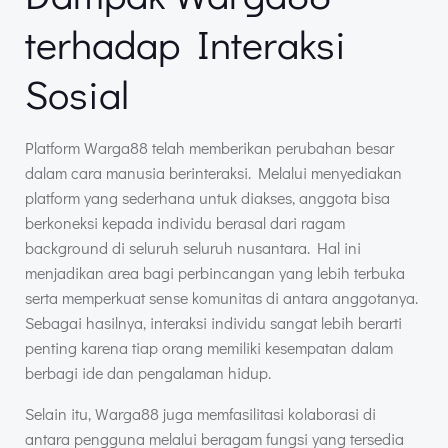
terhadap Interaksi
Sosial
Platform Warga88 telah memberikan perubahan besar
dalam cara manusia berinteraksi. Melalui menyediakan
platform yang sederhana untuk diakses, anggota bisa
berkoneksi kepada individu berasal dari ragam
background di seluruh seluruh nusantara. Hal ini
menjadikan area bagi perbincangan yang lebih terbuka
serta memperkuat sense komunitas di antara anggotanya.
Sebagai hasilnya, interaksi individu sangat lebih berarti
penting karena tiap orang memiliki kesempatan dalam
berbagi ide dan pengalaman hidup.
Selain itu, Warga88 juga memfasilitasi kolaborasi di
antara pengguna melalui beragam fungsi yang tersedia