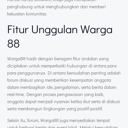
penghubung untuk menghubungkan dan memberi
kekuatan komunitas.
Fitur Unggulan Warga
88
Warga88 hadir dengan beragam fitur andalan yang
diciptakan untuk memperbaiki hubungan di antara para
para penggunanya. Di antara kemudahan penting adalah
forum diskusi yang memberikan kesempatan anggota
dalam membagikan ide, pengalaman, serta berita dalam
real-time. Dengan proses pengawasan yang baik,
anggota dapat menjadi nyaman ketika ikut serta di diskusi
serta membangun lingkungan yang positif positif.
Selain itu, forum, Warga88 juga menyediakan tempat
untuk berbagi berita dan event lokal. Melalui kemudahan