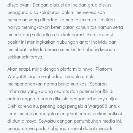
disediakan. Dengan diskusi online dan grup diskusi,
pengguna bisa kolaborasi dalam menyelesaikan
persoalan yang dihadapi komunitas mereka. Ini tidak
hanya meningkatkan keterlibatan komunitas namun serta
mendorong solidaritas dan kolaborasi. Konsekuensi
positif ini meningkatkan hubungan antar individu dan
membuat individu berasa semakin terhubung kepada
sekitar sekitarnya.
Akan tetapi, mirip dengan platform lainnya, Platform
Warga88 juga menghadapi kendala untuk
mempertahankan norma berkomunikasi. Sebaran
informasi yang kurang akurats dan potensi konflik di
antara anggota harus dikelola dengan sebaiknya bijak.
Oleh karena itu, penting bagi pengelola Warga88 untuk
terus mengajar anggota mengenai norma berkomunikasi
di dunia maya. Sewaktu dengan pertumbuhan media ini,
pengaruhnya pada hubungan sosial dapat menjadi