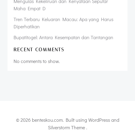
Mengulas Kekeliruan dan Kenyataan Seputar
Maha Empat D
Tren Terbaru Keluaran Macau: Apa yang Harus
Diperhatikan
Bupatitogel: Antara Kesempatan dan Tantangan
RECENT COMMENTS
No comments to show.
© 2026 benteskou.com. Built using WordPress and
Silverstorm Theme .