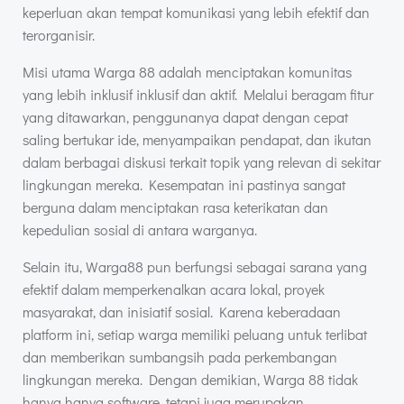
keperluan akan tempat komunikasi yang lebih efektif dan
terorganisir.
Misi utama Warga 88 adalah menciptakan komunitas
yang lebih inklusif inklusif dan aktif. Melalui beragam fitur
yang ditawarkan, penggunanya dapat dengan cepat
saling bertukar ide, menyampaikan pendapat, dan ikutan
dalam berbagai diskusi terkait topik yang relevan di sekitar
lingkungan mereka. Kesempatan ini pastinya sangat
berguna dalam menciptakan rasa keterikatan dan
kepedulian sosial di antara warganya.
Selain itu, Warga88 pun berfungsi sebagai sarana yang
efektif dalam memperkenalkan acara lokal, proyek
masyarakat, dan inisiatif sosial. Karena keberadaan
platform ini, setiap warga memiliki peluang untuk terlibat
dan memberikan sumbangsih pada perkembangan
lingkungan mereka. Dengan demikian, Warga 88 tidak
hanya hanya software, tetapi juga merupakan