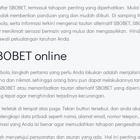
daftar SBOBET, termasuk tahapan penting yang diperhatikan. Mulai
ndak memberikan panduan yang dan mudah diikuti. Di samping it
a, serta informasi terkini mengenai tautan alternatif SBOBET, S
 menikmati sensasi bermain yang mulus dan mengasyikkan. Hind
awali petualangan taruhan Anda.
BOBET online
bola, langkah pertama yang perlu Anda lakukan adalah menjalani 
rhana dan nikmat, sehingga orang baru pun dapat melakukannya ta
i SBOBET atau memanfaatkan tautan alternatif SBOBET yang diperc
g tepat agar menghindari terjadinya kecurangan.
g terletak di tempat atas page. Tekan button tersebut, dan anda ak
melengkapi data pribadi seperti nama, alamat email, nomor telepon
ormasi yang Anda isi benar agar memudahkan tahapan pengesahan
lah menyetujui persyaratan dan aturan yang ada. Hal ini penting 