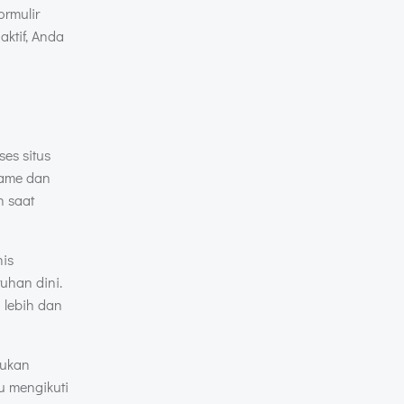
rmulir
ktif, Anda
es situs
name dan
h saat
nis
uhan dini.
 lebih dan
mukan
u mengikuti