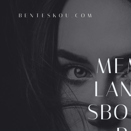
Skip
to
BENTESKOU.COM
content
ME
LA
SBO