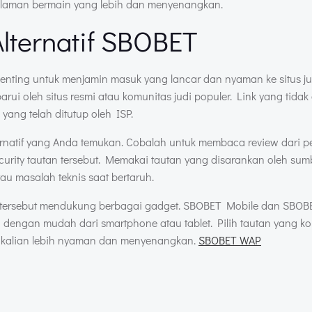
ngalaman bermain yang lebih dan menyenangkan.
lternatif SBOBET
nting untuk menjamin masuk yang lancar dan nyaman ke situs jud
rui oleh situs resmi atau komunitas judi populer. Link yang tidak
ang telah ditutup oleh ISP.
lternatif yang Anda temukan. Cobalah untuk membaca review dari p
rity tautan tersebut. Memakai tautan yang disarankan oleh sum
u masalah teknis saat bertaruh.
ti tersebut mendukung berbagai gadget. SBOBET Mobile dan SBO
h dengan mudah dari smartphone atau tablet. Pilih tautan yang k
 kalian lebih nyaman dan menyenangkan.
SBOBET WAP
Post