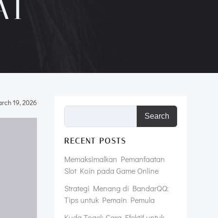
AI
rch 19, 2026
Search
RECENT POSTS
Memaksimalkan Pemanfaatan
Slot Koin pada Game Online
Strategi Menang di BandarQQ:
Tips untuk Pemain Pemula
Kuda Togel: Cara Efektif untuk