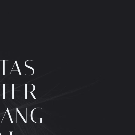
TAS
TER
YANG