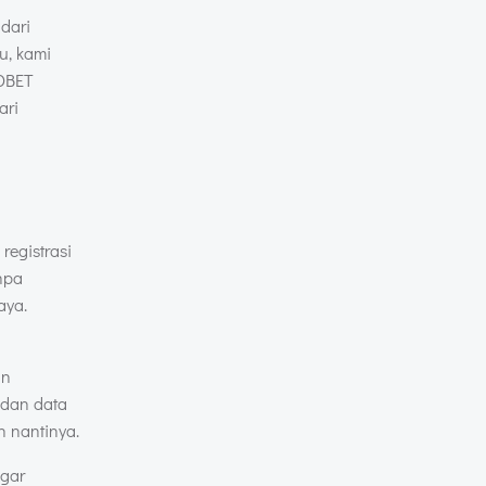
 dari
u, kami
BOBET
ari
registrasi
npa
aya.
an
, dan data
 nantinya.
agar