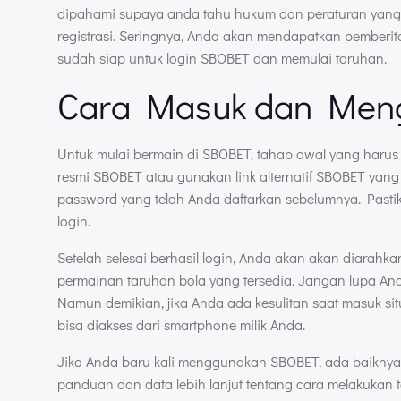
dipahami supaya anda tahu hukum dan peraturan yang 
registrasi. Seringnya, Anda akan mendapatkan pemberit
sudah siap untuk login SBOBET dan memulai taruhan.
Cara Masuk dan Men
Untuk mulai bermain di SBOBET, tahap awal yang harus A
resmi SBOBET atau gunakan link alternatif SBOBET yang 
password yang telah Anda daftarkan sebelumnya. Pasti
login.
Setelah selesai berhasil login, Anda akan akan diarahk
permainan taruhan bola yang tersedia. Jangan lupa Anda
Namun demikian, jika Anda ada kesulitan saat masuk 
bisa diakses dari smartphone milik Anda.
Jika Anda baru kali menggunakan SBOBET, ada baiknya
panduan dan data lebih lanjut tentang cara melakukan 