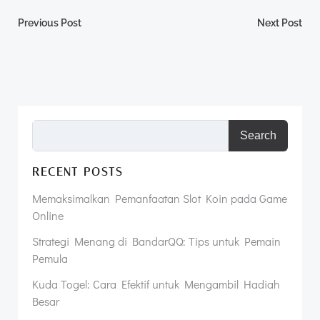
Post
Post
Previous Post
Next Post
navigation
navigation
Search
RECENT POSTS
Memaksimalkan Pemanfaatan Slot Koin pada Game
Online
Strategi Menang di BandarQQ: Tips untuk Pemain
Pemula
Kuda Togel: Cara Efektif untuk Mengambil Hadiah
Besar