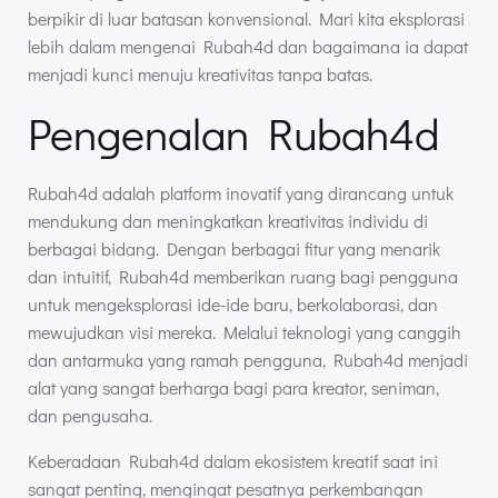
berpikir di luar batasan konvensional. Mari kita eksplorasi
lebih dalam mengenai Rubah4d dan bagaimana ia dapat
menjadi kunci menuju kreativitas tanpa batas.
Pengenalan Rubah4d
Rubah4d adalah platform inovatif yang dirancang untuk
mendukung dan meningkatkan kreativitas individu di
berbagai bidang. Dengan berbagai fitur yang menarik
dan intuitif, Rubah4d memberikan ruang bagi pengguna
untuk mengeksplorasi ide-ide baru, berkolaborasi, dan
mewujudkan visi mereka. Melalui teknologi yang canggih
dan antarmuka yang ramah pengguna, Rubah4d menjadi
alat yang sangat berharga bagi para kreator, seniman,
dan pengusaha.
Keberadaan Rubah4d dalam ekosistem kreatif saat ini
sangat penting, mengingat pesatnya perkembangan