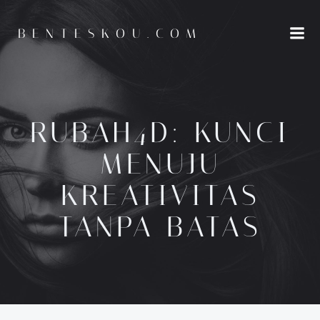
Skip
to
BENTESKOU.COM
content
RUBAH4D: KUNCI
MENUJU
KREATIVITAS
TANPA BATAS