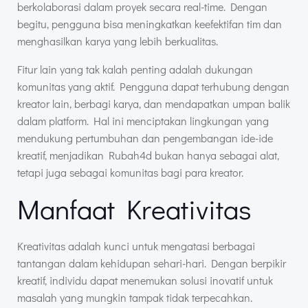
berkolaborasi dalam proyek secara real-time. Dengan
begitu, pengguna bisa meningkatkan keefektifan tim dan
menghasilkan karya yang lebih berkualitas.
Fitur lain yang tak kalah penting adalah dukungan
komunitas yang aktif. Pengguna dapat terhubung dengan
kreator lain, berbagi karya, dan mendapatkan umpan balik
dalam platform. Hal ini menciptakan lingkungan yang
mendukung pertumbuhan dan pengembangan ide-ide
kreatif, menjadikan Rubah4d bukan hanya sebagai alat,
tetapi juga sebagai komunitas bagi para kreator.
Manfaat Kreativitas
Kreativitas adalah kunci untuk mengatasi berbagai
tantangan dalam kehidupan sehari-hari. Dengan berpikir
kreatif, individu dapat menemukan solusi inovatif untuk
masalah yang mungkin tampak tidak terpecahkan.