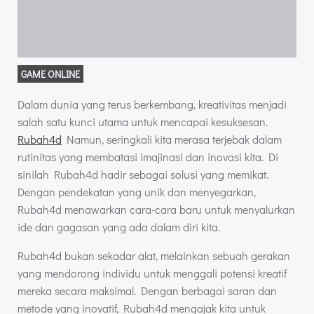
GAME ONLINE
Dalam dunia yang terus berkembang, kreativitas menjadi
salah satu kunci utama untuk mencapai kesuksesan.
Rubah4d
Namun, seringkali kita merasa terjebak dalam
rutinitas yang membatasi imajinasi dan inovasi kita. Di
sinilah Rubah4d hadir sebagai solusi yang memikat.
Dengan pendekatan yang unik dan menyegarkan,
Rubah4d menawarkan cara-cara baru untuk menyalurkan
ide dan gagasan yang ada dalam diri kita.
Rubah4d bukan sekadar alat, melainkan sebuah gerakan
yang mendorong individu untuk menggali potensi kreatif
mereka secara maksimal. Dengan berbagai saran dan
metode yang inovatif, Rubah4d mengajak kita untuk