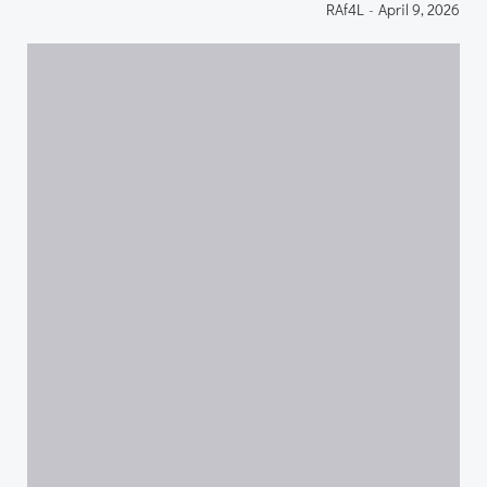
RAf4L
-
April 9, 2026