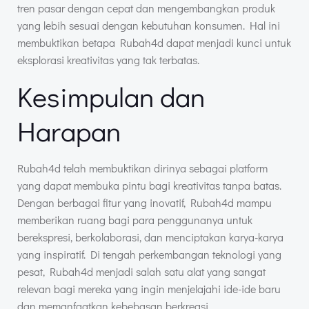
tren pasar dengan cepat dan mengembangkan produk
yang lebih sesuai dengan kebutuhan konsumen. Hal ini
membuktikan betapa Rubah4d dapat menjadi kunci untuk
eksplorasi kreativitas yang tak terbatas.
Kesimpulan dan
Harapan
Rubah4d telah membuktikan dirinya sebagai platform
yang dapat membuka pintu bagi kreativitas tanpa batas.
Dengan berbagai fitur yang inovatif, Rubah4d mampu
memberikan ruang bagi para penggunanya untuk
berekspresi, berkolaborasi, dan menciptakan karya-karya
yang inspiratif. Di tengah perkembangan teknologi yang
pesat, Rubah4d menjadi salah satu alat yang sangat
relevan bagi mereka yang ingin menjelajahi ide-ide baru
dan memanfaatkan kebebasan berkreasi.