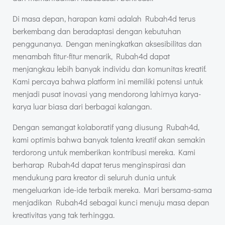
Di masa depan, harapan kami adalah Rubah4d terus
berkembang dan beradaptasi dengan kebutuhan
penggunanya. Dengan meningkatkan aksesibilitas dan
menambah fitur-fitur menarik, Rubah4d dapat
menjangkau lebih banyak individu dan komunitas kreatif.
Kami percaya bahwa platform ini memiliki potensi untuk
menjadi pusat inovasi yang mendorong lahirnya karya-
karya luar biasa dari berbagai kalangan.
Dengan semangat kolaboratif yang diusung Rubah4d,
kami optimis bahwa banyak talenta kreatif akan semakin
terdorong untuk memberikan kontribusi mereka. Kami
berharap Rubah4d dapat terus menginspirasi dan
mendukung para kreator di seluruh dunia untuk
mengeluarkan ide-ide terbaik mereka. Mari bersama-sama
menjadikan Rubah4d sebagai kunci menuju masa depan
kreativitas yang tak terhingga.