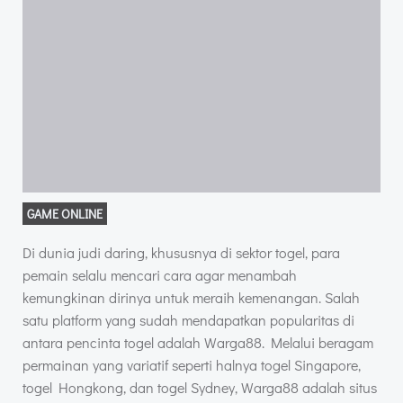
GAME ONLINE
Di dunia judi daring, khususnya di sektor togel, para
pemain selalu mencari cara agar menambah
kemungkinan dirinya untuk meraih kemenangan. Salah
satu platform yang sudah mendapatkan popularitas di
antara pencinta togel adalah Warga88. Melalui beragam
permainan yang variatif seperti halnya togel Singapore,
togel Hongkong, dan togel Sydney, Warga88 adalah situs