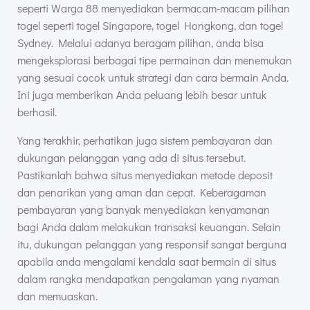
seperti Warga 88 menyediakan bermacam-macam pilihan
togel seperti togel Singapore, togel Hongkong, dan togel
Sydney. Melalui adanya beragam pilihan, anda bisa
mengeksplorasi berbagai tipe permainan dan menemukan
yang sesuai cocok untuk strategi dan cara bermain Anda.
Ini juga memberikan Anda peluang lebih besar untuk
berhasil.
Yang terakhir, perhatikan juga sistem pembayaran dan
dukungan pelanggan yang ada di situs tersebut.
Pastikanlah bahwa situs menyediakan metode deposit
dan penarikan yang aman dan cepat. Keberagaman
pembayaran yang banyak menyediakan kenyamanan
bagi Anda dalam melakukan transaksi keuangan. Selain
itu, dukungan pelanggan yang responsif sangat berguna
apabila anda mengalami kendala saat bermain di situs
dalam rangka mendapatkan pengalaman yang nyaman
dan memuaskan.