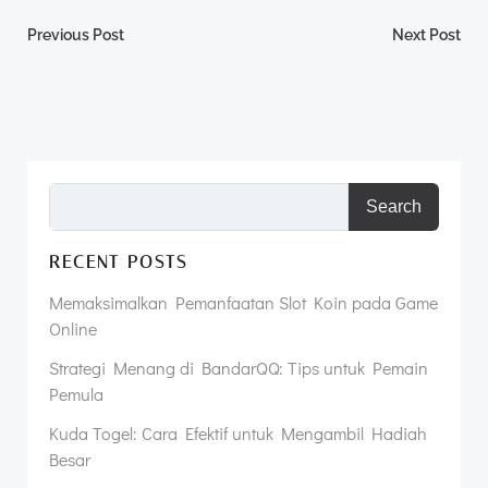
Post
Post
Previous Post
Next Post
navigation
navigation
Search
RECENT POSTS
Memaksimalkan Pemanfaatan Slot Koin pada Game
Online
Strategi Menang di BandarQQ: Tips untuk Pemain
Pemula
Kuda Togel: Cara Efektif untuk Mengambil Hadiah
Besar