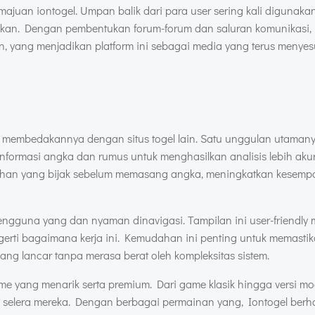
ajuan iontogel. Umpan balik dari para user sering kali digunaka
pkan. Dengan pembentukan forum-forum dan saluran komunikasi,
, yang menjadikan platform ini sebagai media yang terus menyesu
 membedakannya dengan situs togel lain. Satu unggulan utamany
formasi angka dan rumus untuk menghasilkan analisis lebih akur
ilihan yang bijak sebelum memasang angka, meningkatkan kesemp
 pengguna yang dan nyaman dinavigasi. Tampilan ini user-friendl
gerti bagaimana kerja ini. Kemudahan ini penting untuk memasti
g lancar tanpa merasa berat oleh kompleksitas sistem.
me yang menarik serta premium. Dari game klasik hingga versi mo
selera mereka. Dengan berbagai permainan yang, Iontogel berha