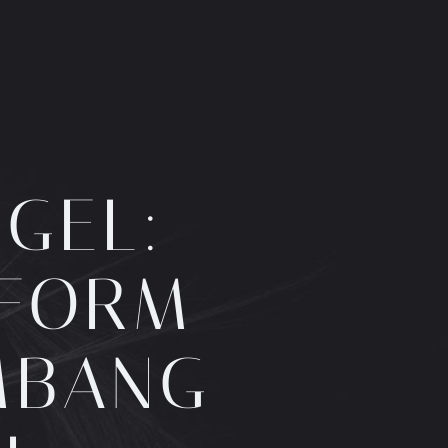
OGEL:
TFORM
MBANG