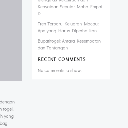
Kenyataan Seputar Maha Empat
D
Tren Terbaru Keluaran Macau:
Apa yang Harus Diperhatikan
Bupatitogel: Antara Kesempatan
dan Tantangan
RECENT COMMENTS
No comments to show.
 dengan
 togel,
ah yang
bagi