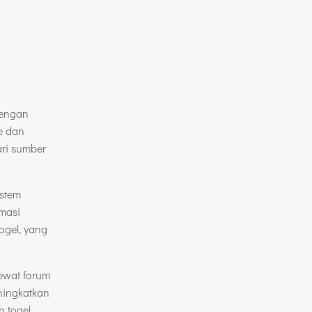
Dengan
e dan
ari sumber
istem
rmasi
ogel, yang
Lewat forum
eningkatkan
n togel