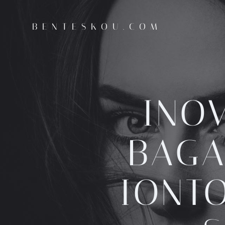
Skip
to
BENTESKOU.COM
content
INOV
BAGA
IONT