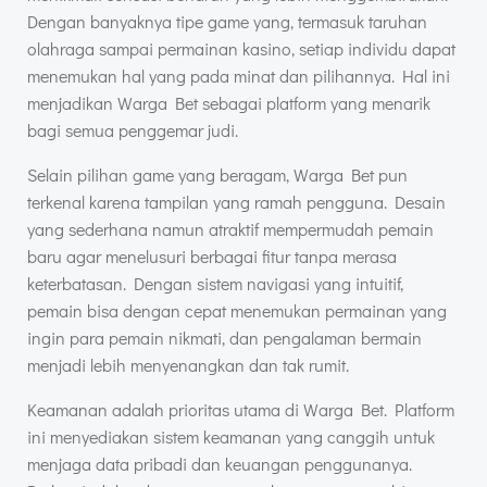
Dengan banyaknya tipe game yang, termasuk taruhan
olahraga sampai permainan kasino, setiap individu dapat
menemukan hal yang pada minat dan pilihannya. Hal ini
menjadikan Warga Bet sebagai platform yang menarik
bagi semua penggemar judi.
Selain pilihan game yang beragam, Warga Bet pun
terkenal karena tampilan yang ramah pengguna. Desain
yang sederhana namun atraktif mempermudah pemain
baru agar menelusuri berbagai fitur tanpa merasa
keterbatasan. Dengan sistem navigasi yang intuitif,
pemain bisa dengan cepat menemukan permainan yang
ingin para pemain nikmati, dan pengalaman bermain
menjadi lebih menyenangkan dan tak rumit.
Keamanan adalah prioritas utama di Warga Bet. Platform
ini menyediakan sistem keamanan yang canggih untuk
menjaga data pribadi dan keuangan penggunanya.