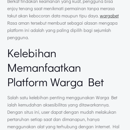
Berkat tindakan keamanan yang kuat, pengguna bisa
enjoy tenang saat menikmati permainan tanpa merasa
takut akan kebocoran data maupun tipu daya.
wargabet
Rasa aman tersebut membuat sebagai alasan mengapa
platform ini adalah yang paling dipilih bagi sejumlah
pengguna.
Kelebihan
Memanfaatkan
Platform Warga Bet
Salah satu kelebihan penting menggunakan Warga Bet
ialah kemudahan aksesibilitas yang ditawarkannya.
Dengan situs ini, user dapat dengan mudah melakukan
pertaruhan setiap saat dan dimanapun, hanya
menggunakan alat yang terhubung dengan internet. Hal