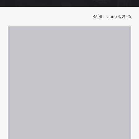
RAf4L
-
June 4, 2026