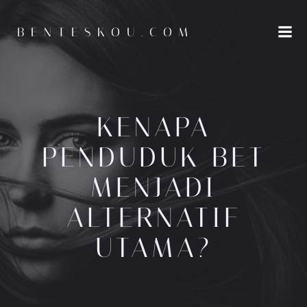
Skip
to
BENTESKOU.COM
content
KENAPA
PENDUDUK BET
MENJADI
ALTERNATIF
UTAMA?