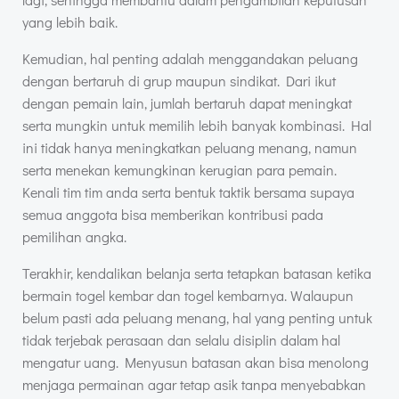
yang lebih baik.
Kemudian, hal penting adalah menggandakan peluang
dengan bertaruh di grup maupun sindikat. Dari ikut
dengan pemain lain, jumlah bertaruh dapat meningkat
serta mungkin untuk memilih lebih banyak kombinasi. Hal
ini tidak hanya meningkatkan peluang menang, namun
serta menekan kemungkinan kerugian para pemain.
Kenali tim tim anda serta bentuk taktik bersama supaya
semua anggota bisa memberikan kontribusi pada
pemilihan angka.
Terakhir, kendalikan belanja serta tetapkan batasan ketika
bermain togel kembar dan togel kembarnya. Walaupun
belum pasti ada peluang menang, hal yang penting untuk
tidak terjebak perasaan dan selalu disiplin dalam hal
mengatur uang. Menyusun batasan akan bisa menolong
menjaga permainan agar tetap asik tanpa menyebabkan