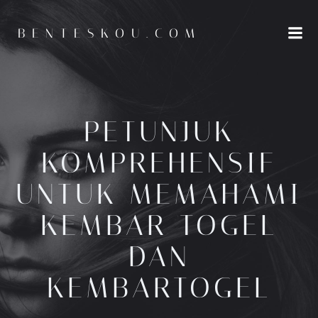
Skip
to
BENTESKOU.COM
content
PETUNJUK
KOMPREHENSIF
UNTUK MEMAHAMI
KEMBAR TOGEL
DAN
KEMBARTOGEL