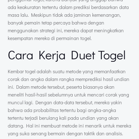
ada keakuratan tertentu dalam prediksi berdasarkan data
masa lalu. Meskipun tidak ada jaminan kemenangan,
banyak pemain tetap percaya bahwa dengan
menggunakan strategi ini, mereka dapat meningkatkan
kesempatan mereka di permainan togel.
Cara Kerja Duet Togel
Kembar togel adalah suatu metode yang memanfaatkan
corak dan angka dalam rangka memprediksi hasil undian
ini. Dalam metode tersebut, peserta biasanya akan
meneliti hasil-hasil sebelumnya untuk mencari corak yang
muncul lagi. Dengan data-data tersebut, mereka yakin
bahwa ada probabilitas tertentu bagi angka-angka
tertentu terjadi berulang kali pada undian yang akan
datang. Hal ini membuat metode ini menarik untuk mereka
yang suka senang bermain dengan taktik dan analisis.