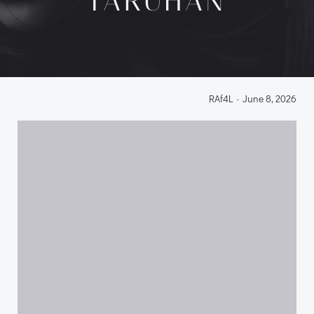
TARUHAN
RAf4L
-
June 8, 2026