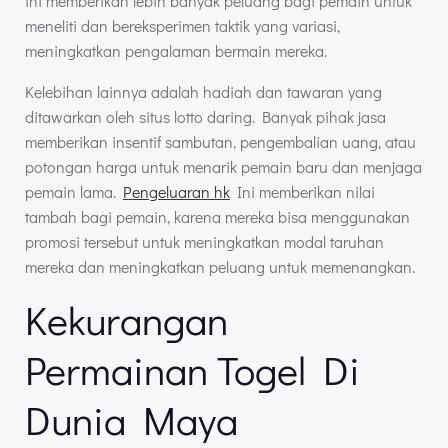
ini memberikan lebih banyak peluang bagi pemain untuk
meneliti dan bereksperimen taktik yang variasi,
meningkatkan pengalaman bermain mereka.
Kelebihan lainnya adalah hadiah dan tawaran yang
ditawarkan oleh situs lotto daring. Banyak pihak jasa
memberikan insentif sambutan, pengembalian uang, atau
potongan harga untuk menarik pemain baru dan menjaga
pemain lama.
Pengeluaran hk
Ini memberikan nilai
tambah bagi pemain, karena mereka bisa menggunakan
promosi tersebut untuk meningkatkan modal taruhan
mereka dan meningkatkan peluang untuk memenangkan.
Kekurangan
Permainan Togel Di
Dunia Maya