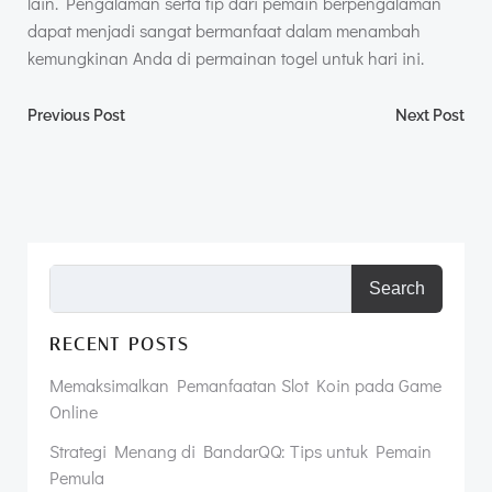
lain. Pengalaman serta tip dari pemain berpengalaman
dapat menjadi sangat bermanfaat dalam menambah
kemungkinan Anda di permainan togel untuk hari ini.
Post
Post
Previous Post
Next Post
navigation
navigation
Search
RECENT POSTS
Memaksimalkan Pemanfaatan Slot Koin pada Game
Online
Strategi Menang di BandarQQ: Tips untuk Pemain
Pemula