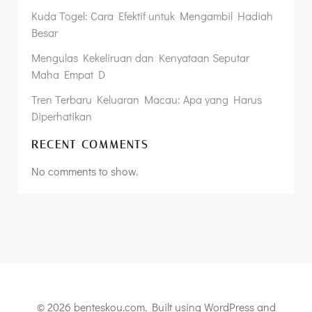
Kuda Togel: Cara Efektif untuk Mengambil Hadiah
Besar
Mengulas Kekeliruan dan Kenyataan Seputar
Maha Empat D
Tren Terbaru Keluaran Macau: Apa yang Harus
Diperhatikan
RECENT COMMENTS
No comments to show.
© 2026 benteskou.com. Built using WordPress and