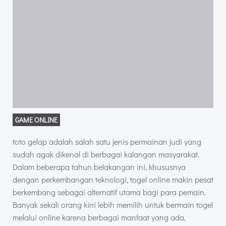
GAME ONLINE
toto gelap adalah salah satu jenis permainan judi yang
sudah agak dikenal di berbagai kalangan masyarakat.
Dalam beberapa tahun belakangan ini, khususnya
dengan perkembangan teknologi, togel online makin pesat
berkembang sebagai alternatif utama bagi para pemain.
Banyak sekali orang kini lebih memilih untuk bermain togel
melalui online karena berbagai manfaat yang ada,