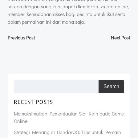
serupa dengan yang lain, dapat dimainkan secara online,
memberi kemudahan akses bagi pecinta untuk ikut serta
dalam permainan ini dari mana saja.
Post
Post
Previous Post
Next Post
navigation
navigation
Search
RECENT POSTS
Memaksimalkan Pemanfaatan Slot Koin pada Game
Online
Strategi Menang di BandarQQ: Tips untuk Pemain