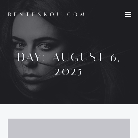
Skip
to
BENTESKOU.COM
content
DAY:
AUGUST 6,
2025