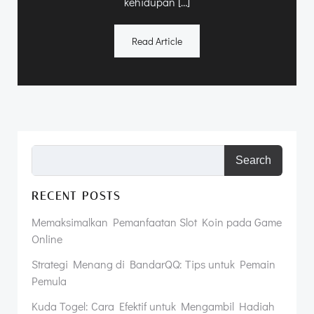
kehidupan […]
Read Article
Search
RECENT POSTS
Memaksimalkan Pemanfaatan Slot Koin pada Game
Online
Strategi Menang di BandarQQ: Tips untuk Pemain
Pemula
Kuda Togel: Cara Efektif untuk Mengambil Hadiah