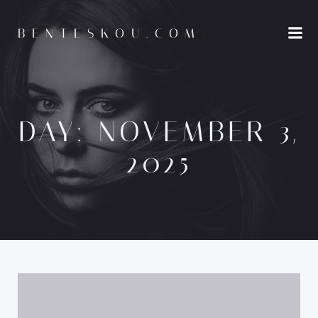
Skip
to
BENTESKOU.COM
content
DAY:
NOVEMBER 3,
2025