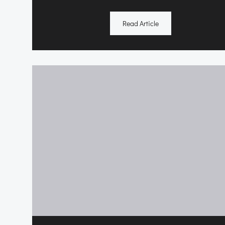
Read Article