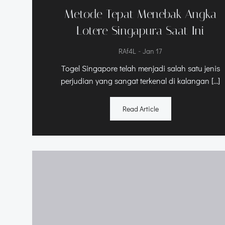
Metode Tepat Menebak Angka
Lotere Singapura Saat Ini
-
RAf4L
Jan 17
Togel Singapore telah menjadi salah satu jenis
perjudian yang sangat terkenal di kalangan […]
Read Article