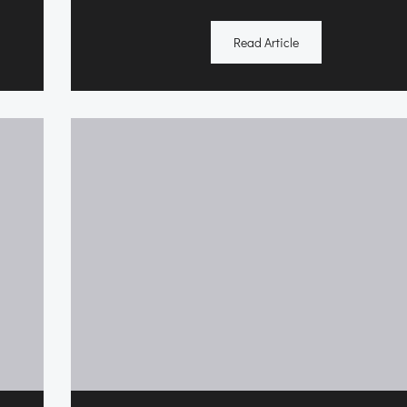
Read Article