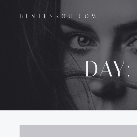
Skip
to
BENTESKOU.COM
content
DAY