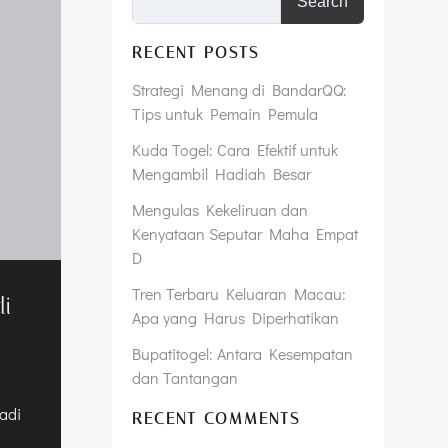
Search
RECENT POSTS
Strategi Menang di BandarQQ:
Tips untuk Pemain Pemula
Kuda Togel: Cara Efektif untuk
Mengambil Hadiah Besar
Mengulas Kekeliruan dan
Kenyataan Seputar Maha Empat
D
Tren Terbaru Keluaran Macau:
di
Apa yang Harus Diperhatikan
Bupatitogel: Antara Kesempatan
dan Tantangan
adi
RECENT COMMENTS