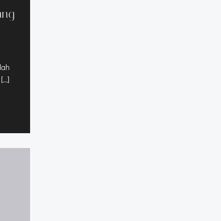
ang
lah
[…]