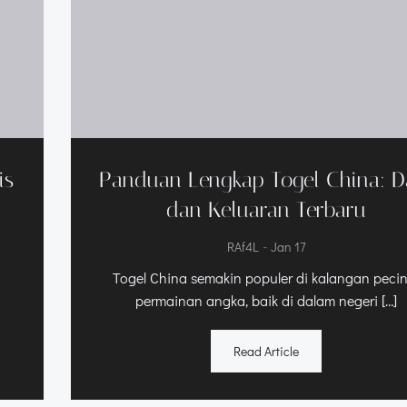
is
Panduan Lengkap Togel China: D
dan Keluaran Terbaru
-
RAf4L
Jan 17
Togel China semakin populer di kalangan pecin
permainan angka, baik di dalam negeri […]
Read Article