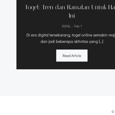
Togel: Tren dan Ramalan Untuk Ha
Ini
-
RAf4L
Feb 1
Di era digital tersekarang, togel online semakin ma
dan jadi beberapa aktivitas yang […]
Read Article
© 