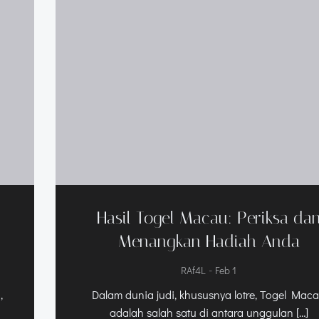
Hasil Togel Macau: Periksa da
Menangkan Hadiah Anda
-
RAf4L
Feb 1
,
Dalam dunia judi, khususnya lotre, Togel Mac
adalah salah satu di antara unggulan […]