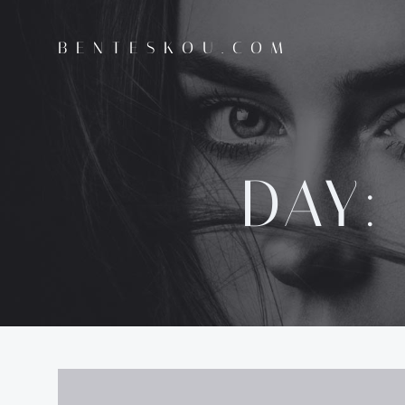
Skip
to
BENTESKOU.COM
content
DAY