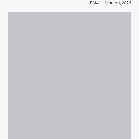
RAf4L
-
March 3, 2026