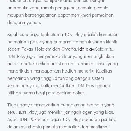
melalui perangkat komputer atau ponsel. Dengan
antarmuka yang ramah pengguna, pemain pemula
maupun berpengalaman dapat menikmati permainan
dengan nyaman.
Salah satu daya tarik utama IDN Play adalah kumpulan
permainan poker yang beragam, termasuk varian klasik
seperti Texas Hold’em dan Omaha.
idn play
Selain itu,
IDN Play juga menyediakan fitur yang memungkinkan
pemain untuk berkompetisi dalam turnamen poker yang
menarik dan mendapatkan hadiah menarik. Kualitas
permainan yang tinggi, ditunjang dengan sistem
keamanan yang baik, menjadikan IDN Play sebagai
pilihan utama bagi para pecinta poker.
Tidak hanya menawarkan pengalaman bermain yang
seru, IDN Play juga memiliki jaringan agen yang luas.
Agen IDN Poker dan agen IDN Play berperan penting
dalam membantu pemain mendaftar dan menikmati