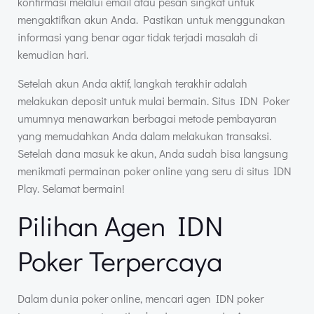
konfirmasi melalui email atau pesan singkat untuk
mengaktifkan akun Anda. Pastikan untuk menggunakan
informasi yang benar agar tidak terjadi masalah di
kemudian hari.
Setelah akun Anda aktif, langkah terakhir adalah
melakukan deposit untuk mulai bermain. Situs IDN Poker
umumnya menawarkan berbagai metode pembayaran
yang memudahkan Anda dalam melakukan transaksi.
Setelah dana masuk ke akun, Anda sudah bisa langsung
menikmati permainan poker online yang seru di situs IDN
Play. Selamat bermain!
Pilihan Agen IDN
Poker Terpercaya
Dalam dunia poker online, mencari agen IDN poker