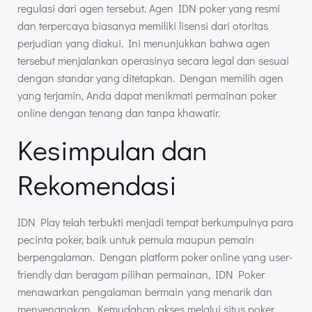
regulasi dari agen tersebut. Agen IDN poker yang resmi
dan terpercaya biasanya memiliki lisensi dari otoritas
perjudian yang diakui. Ini menunjukkan bahwa agen
tersebut menjalankan operasinya secara legal dan sesuai
dengan standar yang ditetapkan. Dengan memilih agen
yang terjamin, Anda dapat menikmati permainan poker
online dengan tenang dan tanpa khawatir.
Kesimpulan dan
Rekomendasi
IDN Play telah terbukti menjadi tempat berkumpulnya para
pecinta poker, baik untuk pemula maupun pemain
berpengalaman. Dengan platform poker online yang user-
friendly dan beragam pilihan permainan, IDN Poker
menawarkan pengalaman bermain yang menarik dan
menyenangkan. Kemudahan akses melalui situs poker