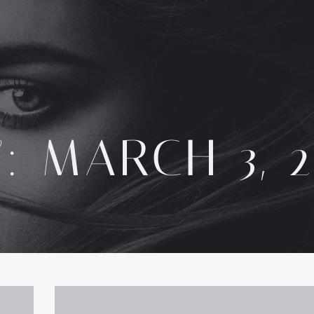
Y:
MARCH 3, 