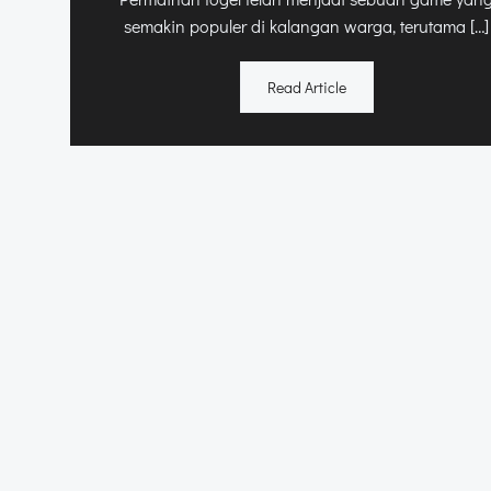
semakin populer di kalangan warga, terutama […]
Read Article