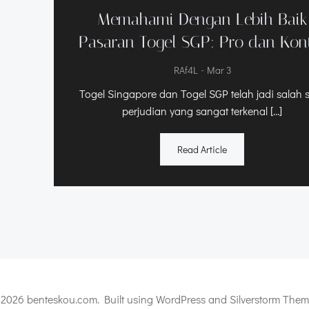
Memahami Dengan Lebih Baik
Pasaran Togel SGP: Pro dan Kon
-
RAf4L
Mar 3
Togel Singapore dan Togel SGP telah jadi salah 
perjudian yang sangat terkenal […]
Read Article
2026 benteskou.com. Built using WordPress and Silverstorm Them