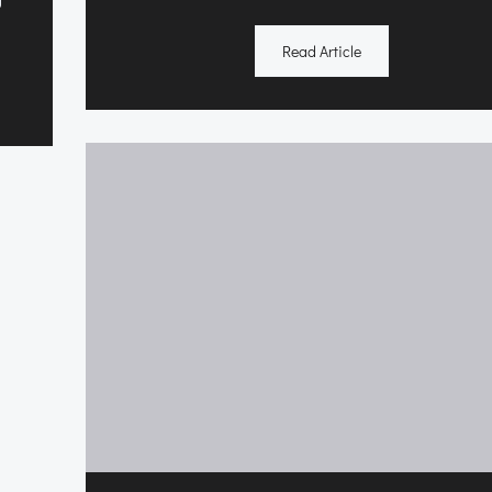
Read Article