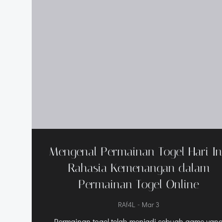
Mengenal Permainan Togel Hari In
Rahasia Kemenangan dalam
Permainan Togel Online
-
RAf4L
Mar 3
Permainan togel telah menjadi sebuah game yan