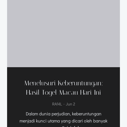
Menelusuri Keberuntungan:
Hasil Togel Macau Hari Ini
-
RAf4L
Jun 2
Dalam dunia perjudian, keberuntungan
menjadi kunci utama yang dicari oleh banyak