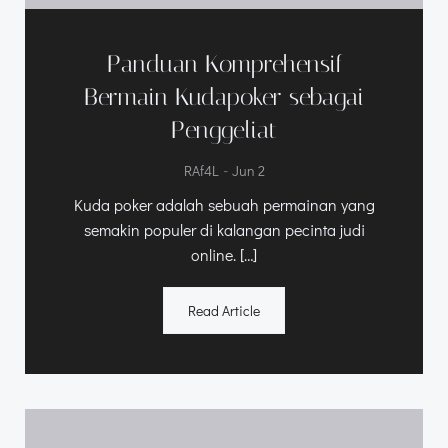
Panduan Komprehensif
Bermain Kudapoker sebagai
Penggeliat
-
RAf4L
Jun 2
Kuda poker adalah sebuah permainan yang
semakin populer di kalangan pecinta judi
online. […]
Read Article