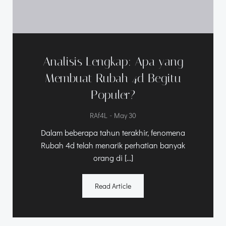
Analisis Lengkap: Apa yang
Membuat Rubah 4d Begitu
Populer?
-
RAf4L
May 30
Dalam beberapa tahun terakhir, fenomena
Rubah 4d telah menarik perhatian banyak
orang di […]
Read Article