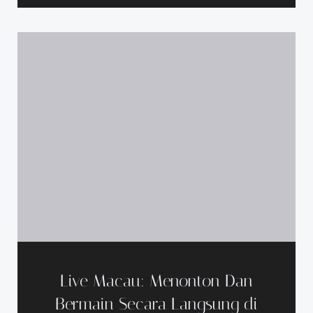
Live Macau: Menonton Dan
Bermain Secara Langsung di