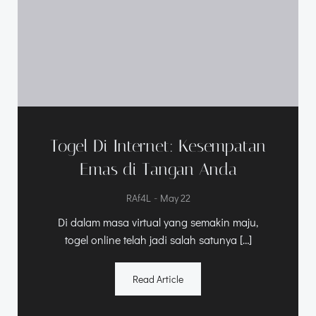
Togel Di Internet: Kesempatan
Emas di Tangan Anda
-
RAf4L
May 22
Di dalam masa virtual yang semakin maju,
togel online telah jadi salah satunya […]
Read Article