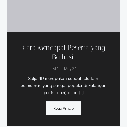
Cara Mencapai Peserta yang
Berhasil
-
RAf4L
May 24
Salju 4D merupakan sebuah platform
permainan yang sangat populer di kalangan
pecinta perjudian […]
Read Article