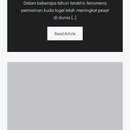
Dalam beberapa tahun terakhir, fenomena
permainan kuda togel telah meningkat pesat
di dunia […]
Read Article