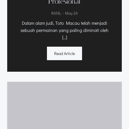
Profesional
-
RAf4L
May 24
Dalam alam judi, Toto Macau telah menjadi
sebuah permainan yang paling diminati oleh
[…]
Read Article