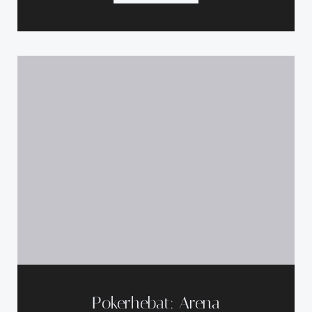
Pokerhebat: Arena