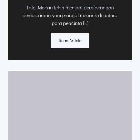
Toto Macau telah menjadi perbincangan
pembicaraan yang sangat menarik di antara
para pencinta […]
Read Article