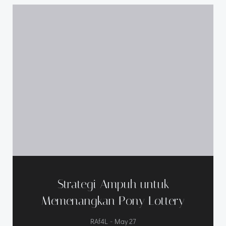
Strategi Ampuh untuk
Memenangkan Pony Lottery
-
RAf4L
May 27