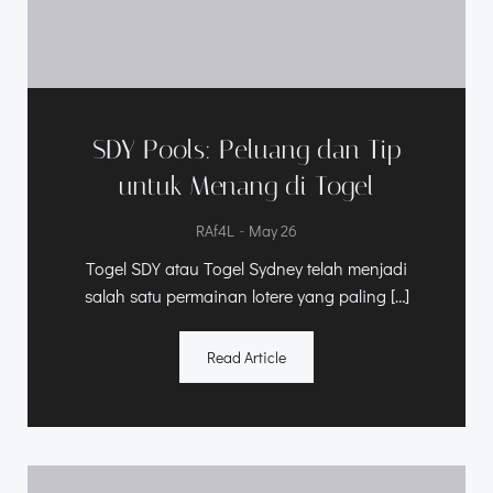
SDY Pools: Peluang dan Tip
untuk Menang di Togel
-
RAf4L
May 26
Togel SDY atau Togel Sydney telah menjadi
salah satu permainan lotere yang paling […]
Read Article